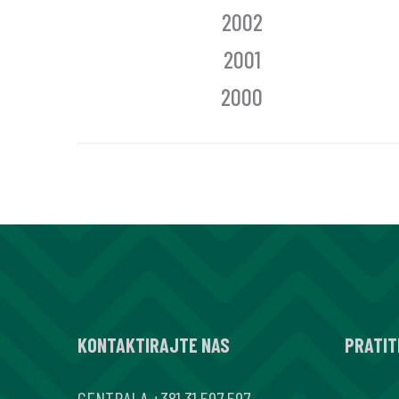
2002
2001
2000
KONTAKTIRAJTE NAS
PRATIT
CENTRALA
+381 31 597 597