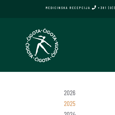
Skip
MEDICINSKA RECEPCIJA
+381 (0)
to
main
content
GLASNIK
2026
GODINE
2025
2024