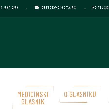
31 597 259
.
OFFICE@CIGOTA.RS
.
HOTELSK
MEDICINSKI
O GLASNIKU
GLASNIK