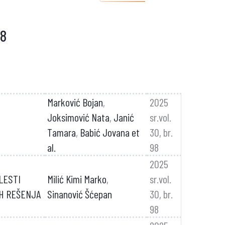
98
Marković Bojan
,
2025
Joksimović Nata
,
Janić
sr.vol.
Tamara
,
Babić Jovana et
30, br.
al.
98
2025
LESTI
Milić Kimi Marko
,
sr.vol.
IH REŠENJA
Sinanović Šćepan
30, br.
98