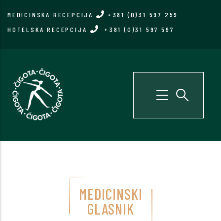
Skip
MEDICINSKA RECEPCIJA
+381 (0)31 597 259
.
to
HOTELSKA RECEPCIJA
+381 (0)31 597 597
main
content
MEDICINSKI
GLASNIK