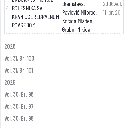
Branislava
,
2006.vol.
4
BOLESNIKA SA
Pavlović Milorad
,
11, br. 20
KRANIOCEREBRALNOM
Kočica Mladen
,
POVREDOM
Grubor Nikica
GLASNIK
2026
GODINE
Vol. 31, Br. 100
Vol. 31, Br. 101
2025
Vol. 30, Br. 96
Vol. 30, Br. 97
Vol. 30, Br. 98