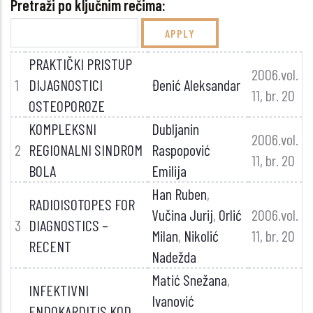
Pretraži po ključnim rečima:
PRAKTIČKI PRISTUP
2006.vol.
1
DIJAGNOSTICI
Đenić Aleksandar
11, br. 20
OSTEOPOROZE
KOMPLEKSNI
Dubljanin
2006.vol.
2
REGIONALNI SINDROM
Raspopović
11, br. 20
BOLA
Emilija
Han Ruben
,
RADIOISOTOPES FOR
Vučina Jurij
,
Orlić
2006.vol.
3
DIAGNOSTICS –
Milan
,
Nikolić
11, br. 20
RECENT
Nadežda
Matić Snežana
,
INFEKTIVNI
Ivanović
ENDOKARDITIS KOD