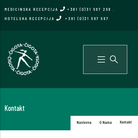
Skip
MEDICINSKA RECEPCIJA
+381 (0)31 597 259
.
to
HOTELSKA RECEPCIJA
+381 (0)31 597 597
main
content
Kontakt
Breadcrumb
.
.
Kontakt
Naslovna
O Nama