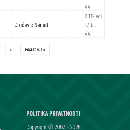
44
2012.vol.
Crnčević Nenad
17, br.
44
RANA
NEXT
››
LAST
POSLEDNJA »
PAGE
PAGE
POLITIKA PRIVATNOSTI
Copyright © 2003 - 2026.