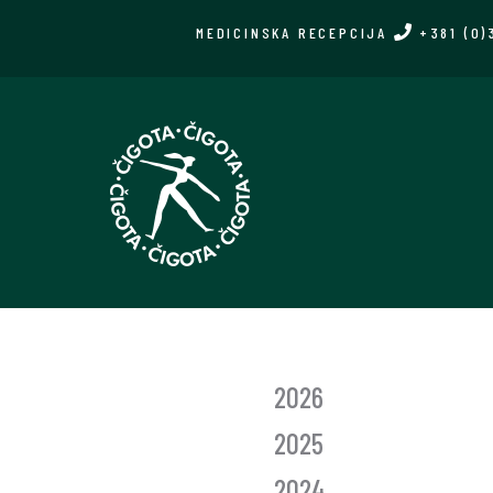
Skip
MEDICINSKA RECEPCIJA
+381 (0)
to
main
content
GLASNIK
2026
GODINE
2025
2024