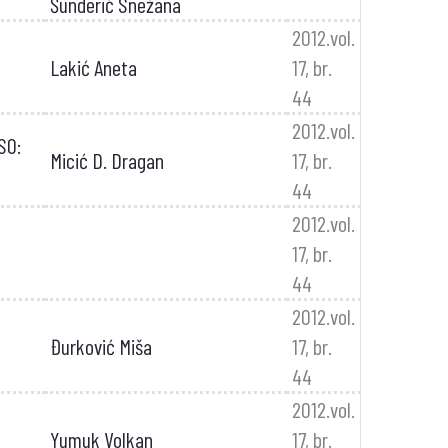
Šunderić Snežana
2012.vol.
Lakić Aneta
17, br.
44
2012.vol.
SO:
Micić D. Dragan
17, br.
44
2012.vol.
17, br.
44
2012.vol.
Đurković Miša
17, br.
44
2012.vol.
Yumuk Volkan
17, br.