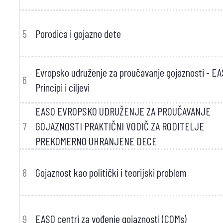
5
Porodica i gojazno dete
Evropsko udruženje za proučavanje gojaznosti - EA
6
Principi i ciljevi
EASO EVROPSKO UDRUŽENJE ZA PROUČAVANJE
7
GOJAZNOSTI PRAKTIČNI VODIČ ZA RODITELJE
PREKOMERNO UHRANJENE DECE
8
Gojaznost kao politički i teorijski problem
9
EASO centri za vođenje gojaznosti (COMs)