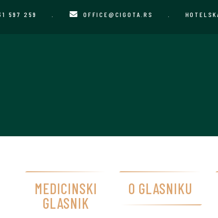
31 597 259
.
OFFICE@CIGOTA.RS
.
HOTELSK
MEDICINSKI
O GLASNIKU
GLASNIK