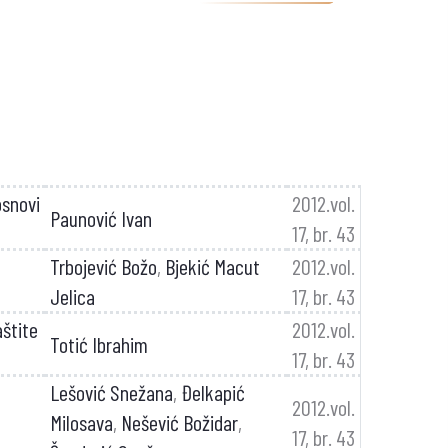
osnovi
2012.vol.
Paunović Ivan
17, br. 43
Trbojević Božo
,
Bjekić Macut
2012.vol.
Jelica
17, br. 43
aštite
2012.vol.
Totić Ibrahim
17, br. 43
Lešović Snežana
,
Đelkapić
2012.vol.
Milosava
,
Nešević Božidar
,
17, br. 43