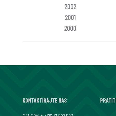
2002
2001
2000
KONTAKTIRAJTE NAS
PRATIT
CENTRALA
+381 31 597 597