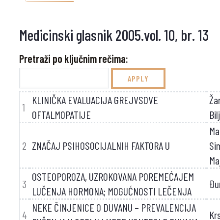
Medicinski glasnik 2005.vol. 10, br. 13
Pretraži po ključnim rečima:
KLINIČKA EVALUACIJA GREJVSOVE
Ža
1
OFTALMOPATIJE
Bil
Ma
2
ZNAČAJ PSIHOSOCIJALNIH FAKTORA U
Si
Ma
OSTEOPOROZA, UZROKOVANA POREMEĆAJEM
3
Đu
LUČENJA HORMONA; MOGUĆNOSTI LEČENJA
NEKE ČINJENICE O DUVANU – PREVALENCIJA
4
Kr