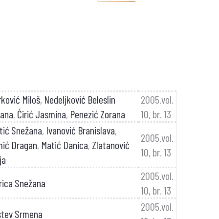
rković Miloš
,
Nedeljković Beleslin
2005.vol.
jana
,
Ćirić Jasmina
,
Penezić Zorana
10, br. 13
tić Snežana
,
Ivanović Branislava
,
2005.vol.
mić Dragan
,
Matić Danica
,
Zlatanović
10, br. 13
ja
2005.vol.
rica Snežana
10, br. 13
2005.vol.
stev Srmena