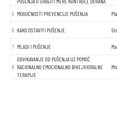
PUŠENJA U SRBIJI I MERE KONTROLE DUVANA
5
MOGUĆNOSTI PREVENCIJE PUŠENJA
Pla
6
KAKO OSTAVITI PUŠENJE
Sto
7
MLADI I PUŠENJE
Ma
ODVIKAVANJE OD PUŠENJA UZ POMOĆ
8
RACIONALNO EMOCIONALNO BIHEJVIORALNE
Mi
TERAPIJE