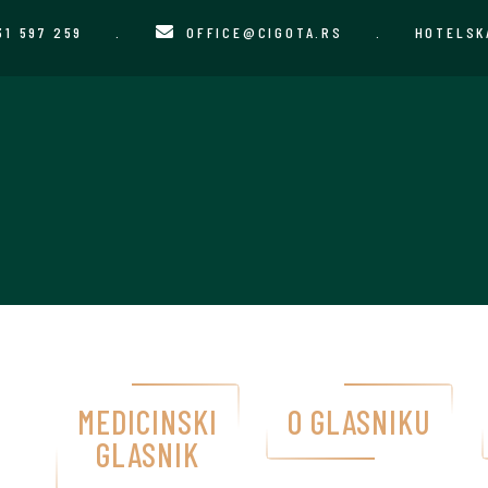
31 597 259
.
OFFICE@CIGOTA.RS
.
HOTELSK
MEDICINSKI
O GLASNIKU
GLASNIK