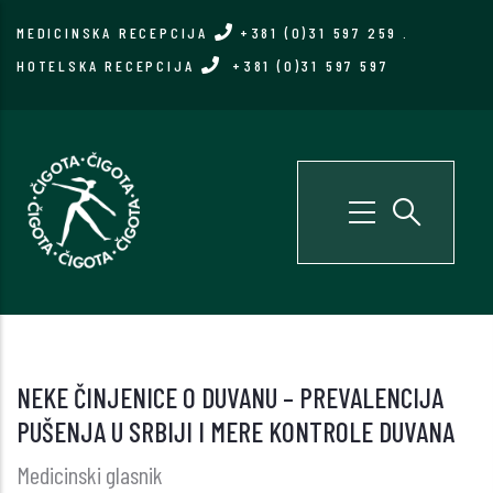
Skip
MEDICINSKA RECEPCIJA
+381 (0)31 597 259
.
to
HOTELSKA RECEPCIJA
+381 (0)31 597 597
main
content
NEKE ČINJENICE O DUVANU – PREVALENCIJA
PUŠENJA U SRBIJI I MERE KONTROLE DUVANA
Medicinski glasnik