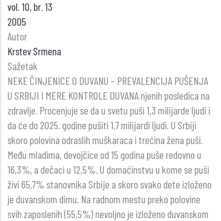
vol. 10, br. 13
2005
Autor
Krstev Srmena
Sažetak
NEKE ČINJENICE O DUVANU – PREVALENCIJA PUŠENJA
U SRBIJI I MERE KONTROLE DUVANA njenih posledica na
zdravlje. Procenjuje se da u svetu puši 1,3 milijarde ljudi i
da će do 2025. godine pušiti 1,7 milijardi ljudi. U Srbiji
skoro polovina odraslih muškaraca i trećina žena puši.
Među mladima, devojčice od 15 godina puše redovno u
16,3%, a dečaci u 12,5%. U domaćinstvu u kome se puši
živi 65,7% stanovnika Srbije a skoro svako dete izloženo
je duvanskom dimu. Na radnom mestu preko polovine
svih zaposlenih (55,5%) nevoljno je izloženo duvanskom