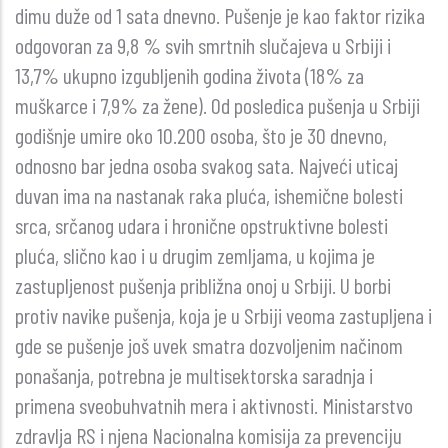
dimu duže od 1 sata dnevno. Pušenje je kao faktor rizika
odgovoran za 9,8 % svih smrtnih slučajeva u Srbiji i
13,7% ukupno izgubljenih godina života (18% za
muškarce i 7,9% za žene). Od posledica pušenja u Srbiji
godišnje umire oko 10.200 osoba, što je 30 dnevno,
odnosno bar jedna osoba svakog sata. Najveći uticaj
duvan ima na nastanak raka pluća, ishemične bolesti
srca, srčanog udara i hronične opstruktivne bolesti
pluća, slično kao i u drugim zemljama, u kojima je
zastupljenost pušenja približna onoj u Srbiji. U borbi
protiv navike pušenja, koja je u Srbiji veoma zastupljena i
gde se pušenje još uvek smatra dozvoljenim načinom
ponašanja, potrebna je multisektorska saradnja i
primena sveobuhvatnih mera i aktivnosti. Ministarstvo
zdravlja RS i njena Nacionalna komisija za prevenciju