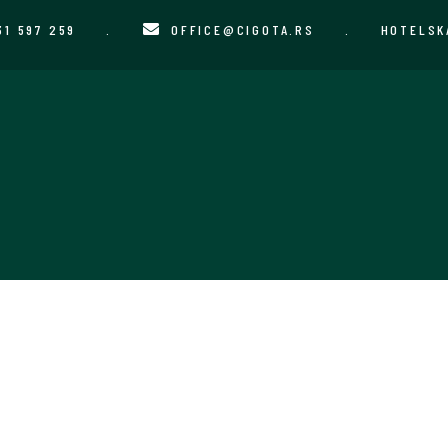
31 597 259
.
OFFICE@CIGOTA.RS
.
HOTELSK