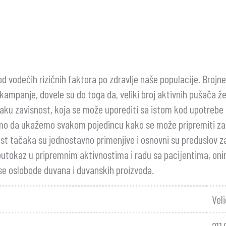
od vodećih rizičnih faktora po zdravlje naše populacije. Brojn
 kampanje, dovele su do toga da, veliki broj aktivnih pušača ž
jaku zavisnost, koja se može uporediti sa istom kod upotrebe 
mo da ukažemo svakom pojedincu kako se može pripremiti za p
est tačaka su jednostavno primenjive i osnovni su preduslov 
 putokaz u pripremnim aktivnostima i radu sa pacijentima, oni
 se oslobode duvana i duvanskih proizvoda.
Vel