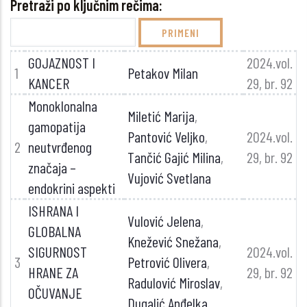
Pretraži po ključnim rečima:
GOJAZNOST I
2024.vol.
1
Petakov Milan
KANCER
29, br. 92
Monoklonalna
Miletić Marija
,
gamopatija
Pantović Veljko
,
2024.vol.
2
neutvrđenog
Tančić Gajić Milina
,
29, br. 92
značaja –
Vujović Svetlana
endokrini aspekti
ISHRANA I
Vulović Jelena
,
GLOBALNA
Knežević Snežana
,
SIGURNOST
2024.vol.
3
Petrović Olivera
,
HRANE ZA
29, br. 92
Radulović Miroslav
,
OČUVANJE
Dugalić Anđelka