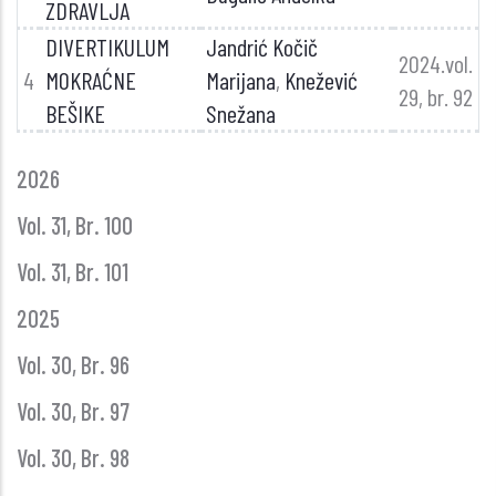
ZDRAVLJA
DIVERTIKULUM
Jandrić Kočič
2024.vol.
4
MOKRAĆNE
Marijana
,
Knežević
29, br. 92
BEŠIKE
Snežana
GLASNIK
2026
GODINE
Vol. 31, Br. 100
Vol. 31, Br. 101
2025
Vol. 30, Br. 96
Vol. 30, Br. 97
Vol. 30, Br. 98