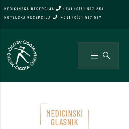
Skip
MEDICINSKA RECEPCIJA
+381 (0)31 597 259
.
to
HOTELSKA RECEPCIJA
+381 (0)31 597 597
main
content
MEDICINSKI
GLASNIK