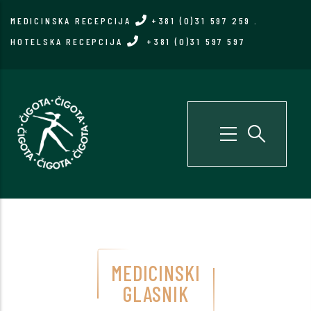
Skip
MEDICINSKA RECEPCIJA
+381 (0)31 597 259
.
to
HOTELSKA RECEPCIJA
+381 (0)31 597 597
main
content
MEDICINSKI
GLASNIK