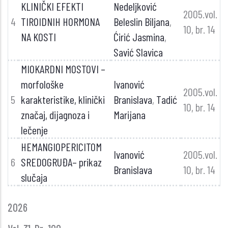
KLINIČKI EFEKTI
Nedeljković
2005.vol.
4
TIROIDNIH HORMONA
Beleslin Biljana
,
10, br. 14
NA KOSTI
Ćirić Jasmina
,
Savić Slavica
MIOKARDNI MOSTOVI –
morfološke
Ivanović
2005.vol.
5
karakteristike, klinički
Branislava
,
Tadić
10, br. 14
značaj, dijagnoza i
Marijana
lečenje
HEMANGIOPERICITOM
Ivanović
2005.vol.
6
SREDOGRUĐA– prikaz
Branislava
10, br. 14
slučaja
GLASNIK
2026
GODINE