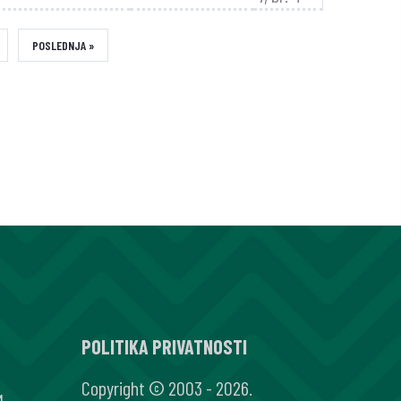
XT
LAST
POSLEDNJA »
GE
PAGE
POLITIKA PRIVATNOSTI
Copyright © 2003 - 2026.
M