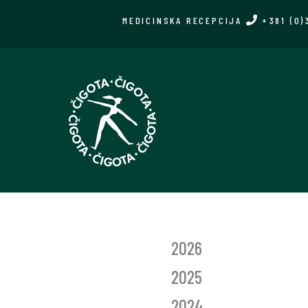
Skip
MEDICINSKA RECEPCIJA
+381 (0)
to
main
content
GLASNIK
2026
GODINE
2025
2024