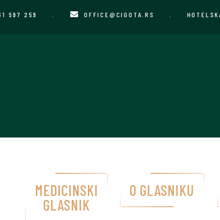
31 597 259
.
OFFICE@CIGOTA.RS
.
HOTELSK
MEDICINSKI
O GLASNIKU
GLASNIK