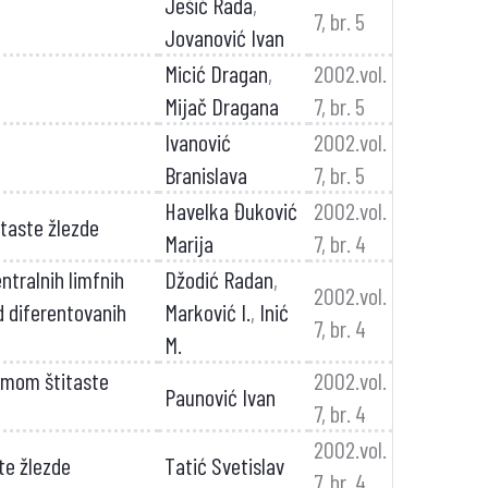
Ješić Rada
,
7, br. 5
Jovanović Ivan
Micić Dragan
,
2002.vol.
Mijač Dragana
7, br. 5
Ivanović
2002.vol.
Branislava
7, br. 5
Havelka Đuković
2002.vol.
itaste žlezde
Marija
7, br. 4
ntralnih limfnih
Džodić Radan
,
2002.vol.
d diferentovanih
Marković I.
,
Inić
7, br. 4
M.
nomom štitaste
2002.vol.
Paunović Ivan
7, br. 4
2002.vol.
te žlezde
Tatić Svetislav
7, br. 4