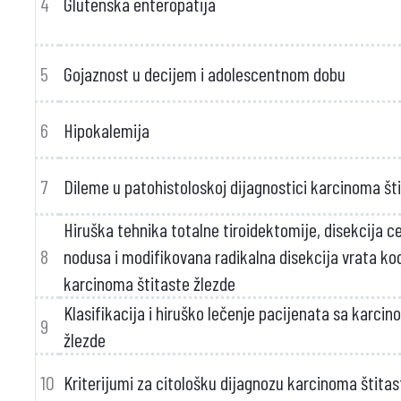
4
Glutenska enteropatija
5
Gojaznost u decijem i adolescentnom dobu
6
Hipokalemija
7
Dileme u patohistoloskoj dijagnostici karcinoma št
Hiruška tehnika totalne tiroidektomije, disekcija ce
8
nodusa i modifikovana radikalna disekcija vrata ko
karcinoma štitaste žlezde
Klasifikacija i hiruško lečenje pacijenata sa karci
9
žlezde
10
Kriterijumi za citološku dijagnozu karcinoma štitas