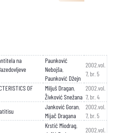
ntitela na
Paunković
2002.vol.
Bazedovljeve
Nebojša
,
7, br. 5
Paunković Džejn
CTERISTICS OF
Miljuš Dragan
,
2002.vol.
Živković Snežana
7, br. 4
Janković Goran
,
2002.vol.
atitisu
Mijač Dragana
7, br. 5
Krstić Miodrag
,
2002.vol.