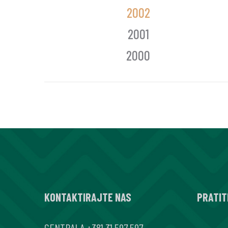
2002
2001
2000
KONTAKTIRAJTE NAS
PRATIT
CENTRALA
+381 31 597 597