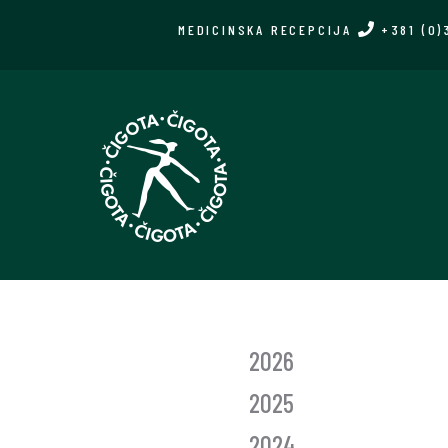
Skip
MEDICINSKA RECEPCIJA
+381 (0)
to
main
content
GLASNIK
2026
GODINE
2025
2024