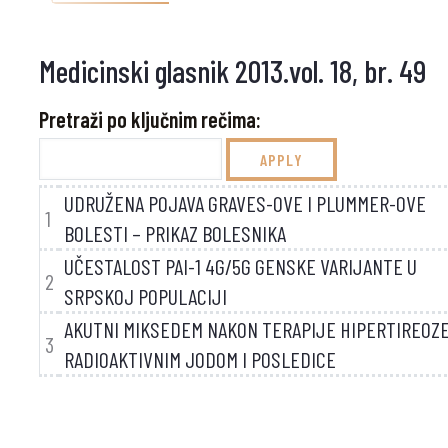
Medicinski glasnik 2013.vol. 18, br. 49
Pretraži po ključnim rečima:
UDRUŽENA POJAVA GRAVES-OVE I PLUMMER-OVE
1
BOLESTI – PRIKAZ BOLESNIKA
UČESTALOST PAI-1 4G/5G GENSKE VARIJANTE U
2
SRPSKOJ POPULACIJI
AKUTNI MIKSEDEM NAKON TERAPIJE HIPERTIREOZ
3
RADIOAKTIVNIM JODOM I POSLEDICE