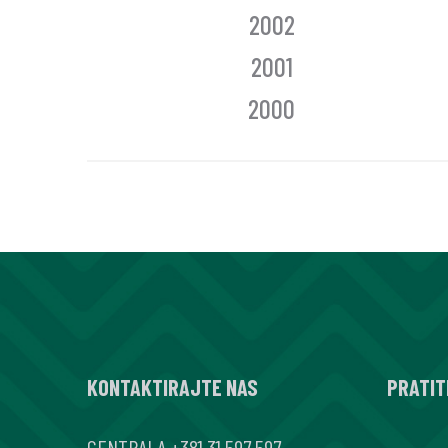
2002
2001
2000
KONTAKTIRAJTE NAS
PRATIT
CENTRALA
+381 31 597 597