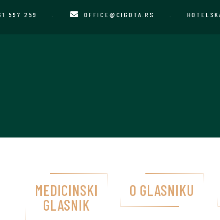
31 597 259
.
OFFICE@CIGOTA.RS
.
HOTELSK
MEDICINSKI
O GLASNIKU
GLASNIK