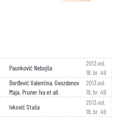
2013.vol.
Paunković Nebojša
18, br. 49
Đorđević Valentina
,
Gvozdenov
2013.vol.
Maja
,
Pruner Iva et all.
18, br. 49
E
2013.vol.
Ivković Staša
18, br. 49