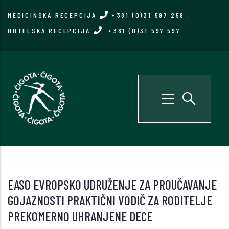
Skip
MEDICINSKA RECEPCIJA
+381 (0)31 597 259
.
to
HOTELSKA RECEPCIJA
+381 (0)31 597 597
main
content
EASO EVROPSKO UDRUŽENJE ZA PROUČAVANJE
GOJAZNOSTI PRAKTIČNI VODIČ ZA RODITELJE
PREKOMERNO UHRANJENE DECE