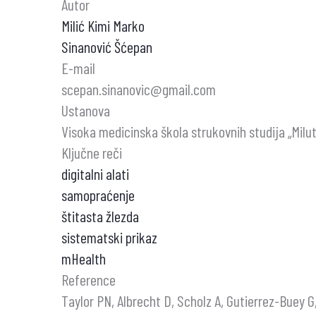
Autor
Milić Kimi Marko
Sinanović Šćepan
E-mail
scepan.sinanovic@gmail.com
Ustanova
Visoka medicinska škola strukovnih studija „Milut
Ključne reči
digitalni alati
samopraćenje
štitasta žlezda
sistematski prikaz
mHealth
Reference
Taylor PN, Albrecht D, Scholz A, Gutierrez-Buey 