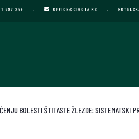
31 597 259
.
OFFICE@CIGOTA.RS
.
HOTELSK
ĆENJU BOLESTI ŠTITASTE ŽLEZDE: SISTEMATSKI 