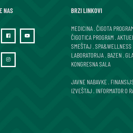
E NAS
BRZI LINKOVI
MEDICINA
.
ČIGOTA PROGRA
ČIGOTICA PROGRAM
.
AKTUE
SMEŠTAJ
.
SPA&WELLNESS
LABORATORIJA
.
BAZEN
.
GL
KONGRESNA SALA
JAVNE NABAVKE
.
FINANSIJ
IZVEŠTAJ
.
INFORMATOR O R