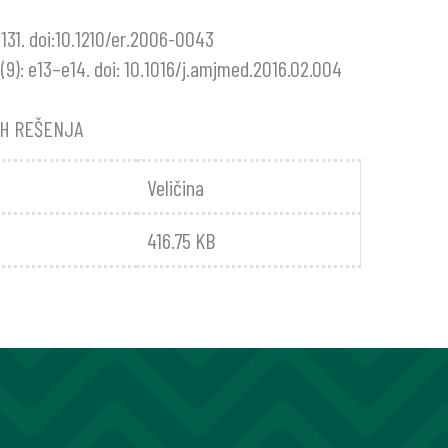
–131. doi:10.1210/er.2006-0043
9): e13–e14. doi: 10.1016/j.amjmed.2016.02.004
IH REŠENJA
Veličina
416.75 KB