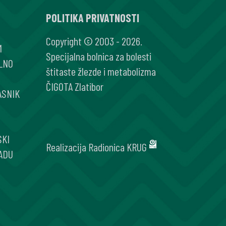
POLITIKA PRIVATNOSTI
Copyright © 2003 - 2026.
M
Specijalna bolnica za bolesti
LNO
štitaste žlezde i metabolizma
ČIGOTA Zlatibor
ASNIK
SKI
Realizacija
Radionica KRUG
ADU