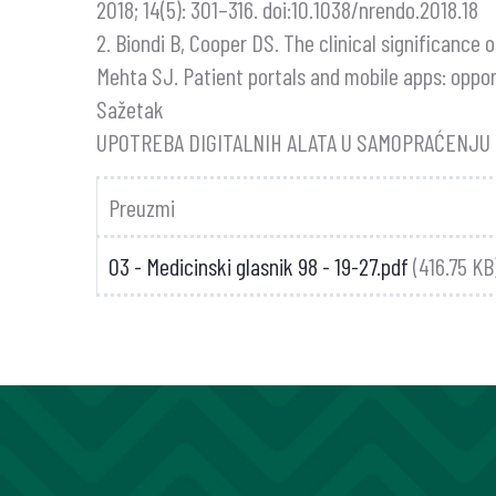
2018; 14(5): 301–316. doi:10.1038/nrendo.2018.18
2. Biondi B, Cooper DS. The clinical significance 
Mehta SJ. Patient portals and mobile apps: oppor
Sažetak
UPOTREBA DIGITALNIH ALATA U SAMOPRAĆENJU 
Preuzmi
03 - Medicinski glasnik 98 - 19-27.pdf
(416.75 KB