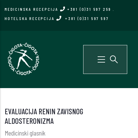
Skip
MEDICINSKA RECEPCIJA
+381 (0)31 597 259
.
to
HOTELSKA RECEPCIJA
+381 (0)31 597 597
main
content
EVALUACIJA RENIN ZAVISNOG
ALDOSTERONIZMA
Medicinski glasnik