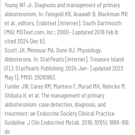
Young WF Jr. Diagnosis and management of primary
aldosteronism. In: Feingold KR, Anawalt B, Blackman MR,
et al., editors. Endotext [Internet]. South Dartmouth
(MA): MDText.com, Inc.; 2000– [updated 2018 Feb 8;
cited 2024 Dec 6].
Scott JH, Menouar MA, Dunn RJ. Physiology,
Aldosterone. In: StatPearls [Internet]. Treasure Island
(FL): StatPearls Publishing; 2024 Jan– [updated 2023
May 1]. PMID: 29261963.
Funder JW, Carey RM, Mantero F, Murad MH, Reincke M,
Shibata H, et al. The management of primary
aldosteronism: case detection, diagnosis, and
treatment: an Endocrine Society Clinical Practice
Guideline. J Clin Endocrinol Metab. 2016; 101(5): 1889–916.
do