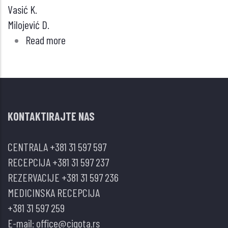
Vasić K.
Milojević D.
Read more
about
SIGNALNI
I
CITOKINSKI
UTICAJ
KONTAKTIRAJTE NAS
NA
RAZVOJ
CENTRALA
+381 31 597 597
MASNOG
RECEPCIJA
+381 31 597 237
TKIVA,
REZERVACIJE
+381 31 597 236
NASTANAK
MEDICINSKA RECEPCIJA
GOJAZNOSTI
+381 31 597 259
I
E-mail:
office@cigota.rs
DIJABETESA