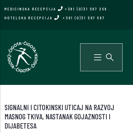
Skip
MEDICINSKA RECEPCIJA
+381 (0)31 597 259
.
to
HOTELSKA RECEPCIJA
+381 (0)31 597 597
main
content
SIGNALNI I CITOKINSKI UTICAJ NA RAZVOJ
MASNOG TKIVA, NASTANAK GOJAZNOSTI I
DIJABETESA