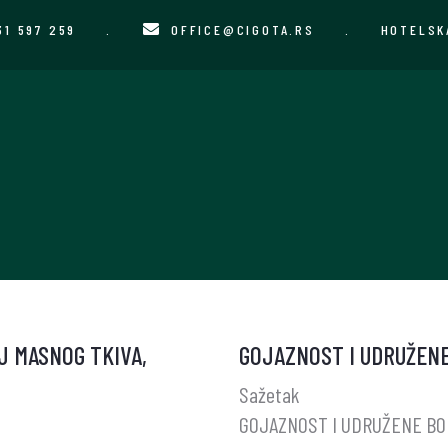
31 597 259
.
OFFICE@CIGOTA.RS
.
HOTELSK
OJ MASNOG TKIVA,
GOJAZNOST I UDRUŽENE
Sažetak
GOJAZNOST I UDRUŽENE BO