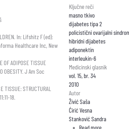
Ključne reči
masno tkivo
š
dijabetes tipa 2
policistični ovarijalni sindro
DREN. In: Lifshitz F (ed):
hibridni dijabetes
Informa Healthcare Inc, New
adiponektin
interleukin-6
E OF ADIPOSE TISSUE
Medicinski glasnik
 OBESITY. J Am Soc
vol. 15, br. 34
2010
SE TISSUE: STRUCTURAL
Autor
:11-18.
Živić Saša
Ćirić Vesna
Stanković Sandra
Read more
about