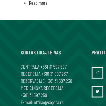
Read more
about
SIGNALNI
I
CITOKINSKI
UTICAJ
NA
RAZVOJ
KONTAKTIRAJTE NAS
MASNOG
PRATIT
TKIVA,
CENTRALA
+381 31 597 597
NASTANAK
RECEPCIJA
+381 31 597 237
GOJAZNOSTI
REZERVACIJE
+381 31 597 236
I
MEDICINSKA RECEPCIJA
DIJABETESA
+381 31 597 259
E-mail:
office@cigota.rs