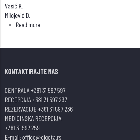
Vasić K.
Milojević D.
Read more
about
SIGNALNI
I
CITOKINSKI
UTICAJ
KONTAKTIRAJTE NAS
NA
RAZVOJ
CENTRALA
+381 31 597 597
MASNOG
RECEPCIJA
+381 31 597 237
TKIVA,
REZERVACIJE
+381 31 597 236
NASTANAK
MEDICINSKA RECEPCIJA
GOJAZNOSTI
+381 31 597 259
I
E-mail:
office@cigota.rs
DIJABETESA