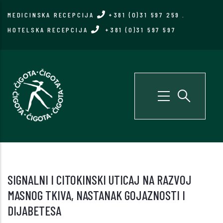
Skip
MEDICINSKA RECEPCIJA
+381 (0)31 597 259
.
to
HOTELSKA RECEPCIJA
+381 (0)31 597 597
main
content
SIGNALNI I CITOKINSKI UTICAJ NA RAZVOJ
MASNOG TKIVA, NASTANAK GOJAZNOSTI I
DIJABETESA