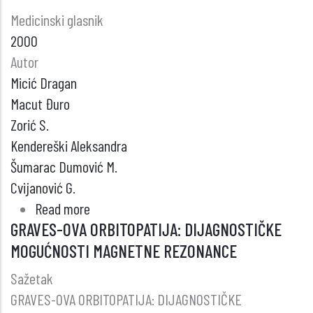
Medicinski glasnik
2000
Autor
Micić Dragan
Macut Đuro
Zorić S.
Kendereški Aleksandra
Šumarac Dumović M.
Cvijanović G.
Read more
about
GRAVES-OVA ORBITOPATIJA: DIJAGNOSTIČKE
INSULINSKA
MOGUĆNOSTI MAGNETNE REZONANCE
SENZITIVNOST
U
Sažetak
BOLESNIKA
GRAVES-OVA ORBITOPATIJA: DIJAGNOSTIČKE