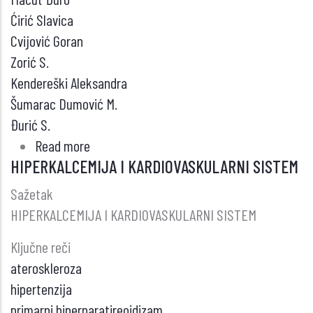
Ćirić Slavica
Cvijović Goran
Zorić S.
Kendereški Aleksandra
Šumarac Dumović M.
Đurić S.
Read more
about
HIPERKALCEMIJA I KARDIOVASKULARNI SISTEM
SKOR
KLINIČKE
Sažetak
AKTIVNOSTI
HIPERKALCEMIJA I KARDIOVASKULARNI SISTEM
U
Ključne reči
PREDIKCIJI
ateroskleroza
TERAPIJSKOG
hipertenzija
EFEKTA
primarni hiperparatireoidizam