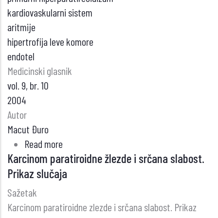
KORTIKOSTEROIDA
kardiovaskularni sistem
U
aritmije
LEČENJU
hipertrofija leve komore
BOLESNIKA
endotel
SA
Medicinski glasnik
GRAVES-
vol. 9, br. 10
OVOM
2004
ORBITOPATIJOM
Autor
Macut Đuro
Read more
about
Karcinom paratiroidne žlezde i srčana slabost.
HIPERKALCEMIJA
Prikaz slučaja
I
KARDIOVASKULARNI
Sažetak
SISTEM
Karcinom paratiroidne zlezde i srčana slabost. Prikaz