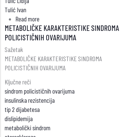
Tulić Lidija
Tulić Ivan
Read more
about
METABOLIČKE KARAKTERISTIKE SINDROMA
DEFICIT
POLICISTIČNIH OVARIJUMA
LUTEALNE
FAZE
Sažetak
I
METABOLIČKE KARAKTERISTIKE SINDROMA
SUPLEMENTACIJA
POLICISTIČNIH OVARIJUMA
PROGESTERONOM
Ključne reči
U
sindrom policističnih ovarijuma
ART
insulinska rezistencija
tip 2 dijabetesa
dislipidemija
metabolički sindrom
ateroskleroza