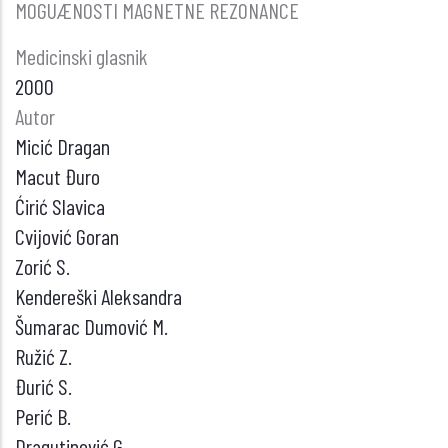
SA
MOGUÆNOSTI MAGNETNE REZONANCE
GRAVES-
Medicinski glasnik
OVOM
2000
OFTALMOPATIJOM
Autor
TOKOM
Micić Dragan
GLIKOKORTIKOIDNE
Macut Đuro
TERAPIJE
Ćirić Slavica
Cvijović Goran
Zorić S.
Kendereški Aleksandra
Šumarac Dumović M.
Ružić Z.
Đurić S.
Perić B.
Dragutinović G.