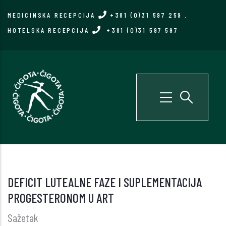
Skip
MEDICINSKA RECEPCIJA
+381 (0)31 597 259
.
to
HOTELSKA RECEPCIJA
+381 (0)31 597 597
main
content
DEFICIT LUTEALNE FAZE I SUPLEMENTACIJA
PROGESTERONOM U ART
Sažetak