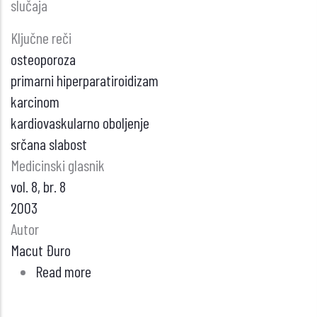
slučaja
Ključne reči
osteoporoza
primarni hiperparatiroidizam
karcinom
kardiovaskularno oboljenje
srčana slabost
Medicinski glasnik
vol. 8, br. 8
2003
Autor
Macut Đuro
Read more
about
Karcinom
paratiroidne