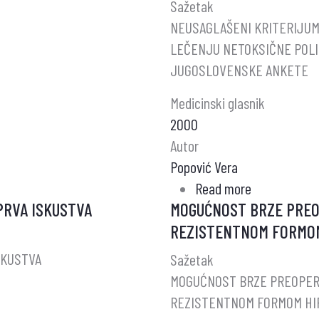
Sažetak
NEUSAGLAŠENI KRITERIJUMI
LEČENJU NETOKSIČNE POLI
JUGOSLOVENSKE ANKETE
Medicinski glasnik
2000
Autor
Popović Vera
Read more
about
PRVA ISKUSTVA
MOGUĆNOST BRZE PREO
NEUSAGLAŠE
REZISTENTNOM FORMOM
KRITERIJUM
(NEDOSTATA
SKUSTVA
Sažetak
KONSENZUS
MOGUĆNOST BRZE PREOPER
U
REZISTENTNOM FORMOM HI
DIJAGNOSTI