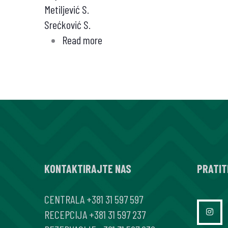
Metiljević S.
Srećković S.
Read more
about
NAJČEŠĆE
OFTALMOLOŠKE
MANIFESTACIJE
KOD
GREJVSOVE
BOLESTI
U
NAS
KONTAKTIRAJTE NAS
PRATIT
CENTRALA
+381 31 597 597
RECEPCIJA
+381 31 597 237