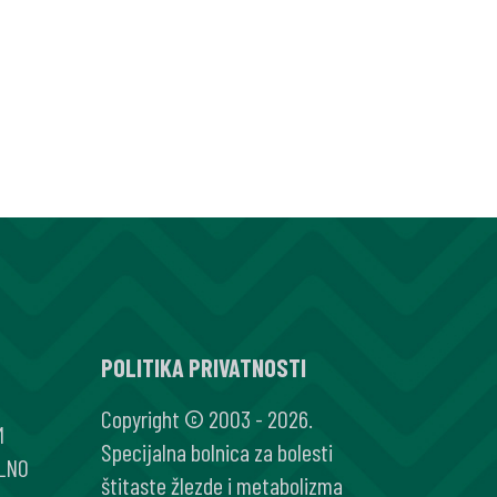
NIM
IJE
POLITIKA PRIVATNOSTI
Copyright © 2003 - 2026.
M
Specijalna bolnica za bolesti
LNO
štitaste žlezde i metabolizma