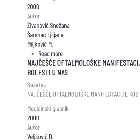
2000
Autor
Živanović Snežana
Šaranac Ljiljana
Miljković M.
Read more
about
NAJČEŠĆE OFTALMOLOŠKE MANIFESTACI
ULTRAZVUČNE
BOLESTI U NAS
KARAKTERISTIKE
ŠTITNJAČE
Sažetak
U
NAJČEŠĆE OFTALMOLOŠKE MANIFESTACIJE KOD 
HRONIČNOM
Medicinski glasnik
AUTOIMUNSKOM
2000
TIROIDITISU
Autor
DEČJEG
Veljković D.
UZRASTA