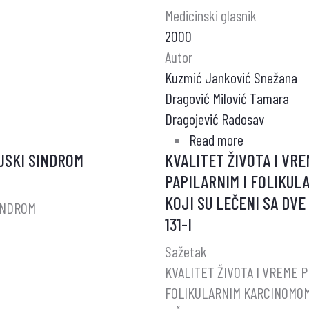
Medicinski glasnik
I
2000
LEČENJU
Autor
NETOKSIČN
Kuzmić Janković Snežana
POLINODOZ
Dragović Milović Tamara
STRUME:
Dragojević Radosav
REZULTATI
Read more
about
EVROPSKE
JSKI SINDROM
KVALITET ŽIVOTA I VR
MOGUĆNOST
I
PAPILARNIM I FOLIKUL
BRZE
JUGOSLOVE
KOJI SU LEČENI SA DVE
PREOPERAT
ANKETE
INDROM
PRIPREME
131-I
BOLESNIKA
Sažetak
SA
KVALITET ŽIVOTA I VREME 
REZISTENT
FOLIKULARNIM KARCINOMOM 
FORMOM