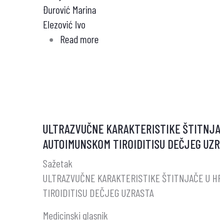
Đurović Marina
Elezović Ivo
Read more
about
KARCINOM
ŠTITASTE
ŽLEZDE
I
HEMORAGIJSKI
SINDROM
ULTRAZVUČNE KARAKTERISTIKE ŠTITNJ
AUTOIMUNSKOM TIROIDITISU DEČJEG UZ
Sažetak
ULTRAZVUČNE KARAKTERISTIKE ŠTITNJAČE U 
TIROIDITISU DEČJEG UZRASTA
Medicinski glasnik