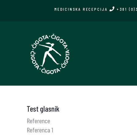
Skip
MEDICINSKA RECEPCIJA
+381 (0)
to
main
content
Test glasnik
Reference
Referenca 1