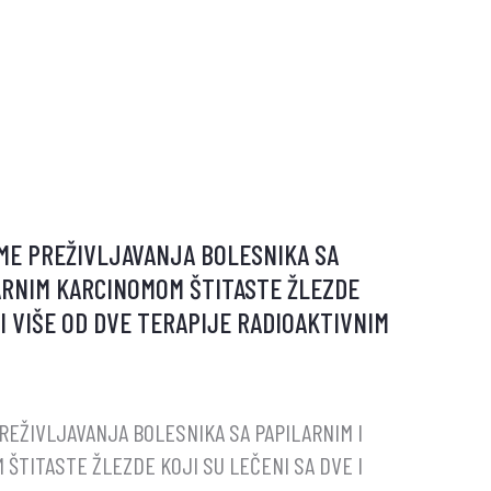
E
NE
EME PREŽIVLJAVANJA BOLESNIKA SA
ARNIM KARCINOMOM ŠTITASTE ŽLEZDE
NSKE
 I VIŠE OD DVE TERAPIJE RADIOAKTIVNIM
IVNE
PREŽIVLJAVANJA BOLESNIKA SA PAPILARNIM I
NOM
ŠTITASTE ŽLEZDE KOJI SU LEČENI SA DVE I