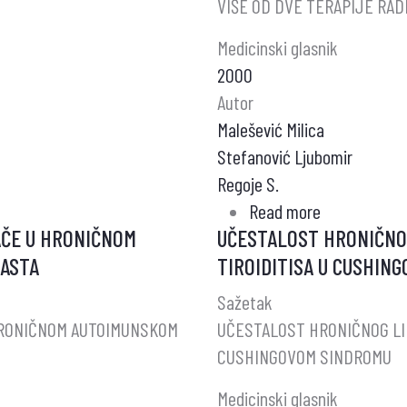
VIŠE OD DVE TERAPIJE RADI
HIPERTIREO
Medicinski glasnik
2000
Autor
Malešević Milica
Stefanović Ljubomir
Regoje S.
Read more
about
AČE U HRONIČNOM
UČESTALOST HRONIČNO
KVALITET
RASTA
TIROIDITISA U CUSHIN
ŽIVOTA
I
Sažetak
VREME
HRONIČNOM AUTOIMUNSKOM
UČESTALOST HRONIČNOG LIM
PREŽIVLJAV
CUSHINGOVOM SINDROMU
BOLESNIKA
Medicinski glasnik
SA