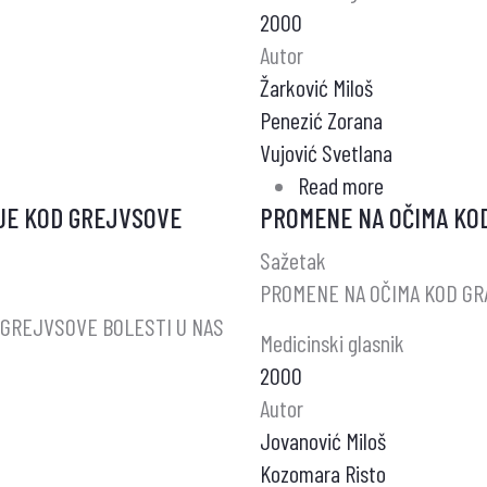
2000
PAPILARNIM
Autor
I
Žarković Miloš
FOLIKULARN
Penezić Zorana
KARCINOMO
Vujović Svetlana
ŠTITASTE
Read more
about
ŽLEZDE
JE KOD GREJVSOVE
PROMENE NA OČIMA KO
UČESTALOS
KOJI
HRONIČNOG
SU
Sažetak
LIMFOCITNO
LEČENI
PROMENE NA OČIMA KOD GR
(HASHIMOTO
SA
GREJVSOVE BOLESTI U NAS
Medicinski glasnik
TIROIDITISA
DVE
2000
U
I
Autor
CUSHINGOV
VIŠE
Jovanović Miloš
SINDROMU
OD
Kozomara Risto
DVE