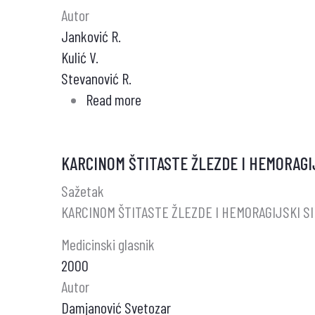
Autor
Janković R.
Kulić V.
Stevanović R.
Read more
about
HIRURŠKO
LEČENJE
KARCINOM ŠTITASTE ŽLEZDE I HEMORAGI
ŠTITASTE
ŽLEZDE
Sažetak
–
KARCINOM ŠTITASTE ŽLEZDE I HEMORAGIJSKI S
PRVA
Medicinski glasnik
ISKUSTVA
2000
Autor
Damjanović Svetozar