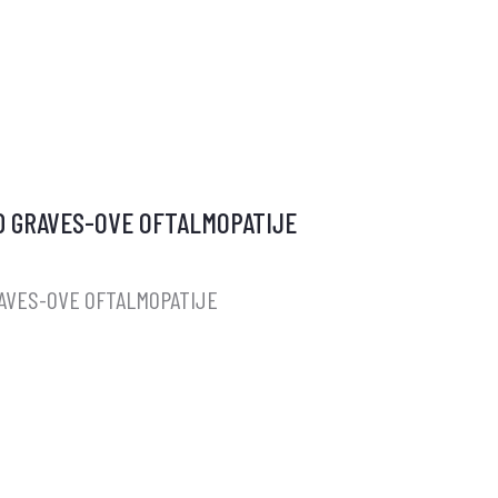
IM
M
D GRAVES-OVE OFTALMOPATIJE
T
G
AVES-OVE OFTALMOPATIJE
)
OM