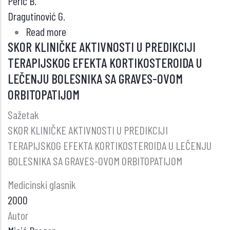
Perić B.
Dragutinović G.
Read more
about
SKOR KLINIČKE AKTIVNOSTI U PREDIKCIJI
GRAVES-
TERAPIJSKOG EFEKTA KORTIKOSTEROIDA U
OVA
LEČENJU BOLESNIKA SA GRAVES-OVOM
ORBITOPATIJA:
DIJAGNOSTIČKE
ORBITOPATIJOM
MOGUĆNOSTI
Sažetak
MAGNETNE
SKOR KLINIČKE AKTIVNOSTI U PREDIKCIJI
REZONANCE
TERAPIJSKOG EFEKTA KORTIKOSTEROIDA U LEČENJU
BOLESNIKA SA GRAVES-OVOM ORBITOPATIJOM
Medicinski glasnik
2000
Autor