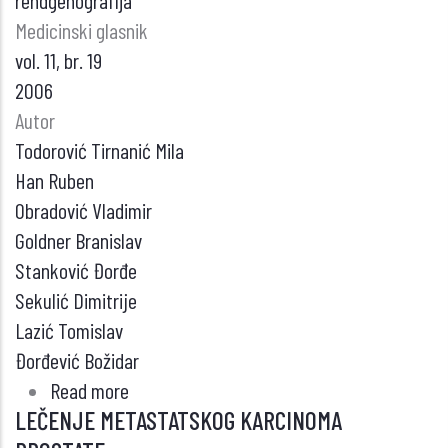
rendgenografija
Medicinski glasnik
vol. 11, br. 19
2006
Autor
Todorović Tirnanić Mila
Han Ruben
Obradović Vladimir
Goldner Branislav
Stanković Đorđe
Sekulić Dimitrije
Lazić Tomislav
Đorđević Božidar
Read more
about
LEČENJE METASTATSKOG KARCINOMA
RANO