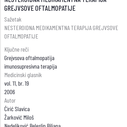
GREJVSOVE OFTALMOPATIJE
ENCEFALOPATIJA
Sažetak
NESTEROIDNA MEDIKAMENTNA TERAPIJA GREJVSOVE
OFTALMOPATIJE
Ključne reči
Grejvsova oftalmopatija
imunosupresivna terapija
Medicinski glasnik
vol. 11, br. 19
2006
Autor
Ćirić Slavica
Žarković Miloš
Nedeljković Beleslin Biljana