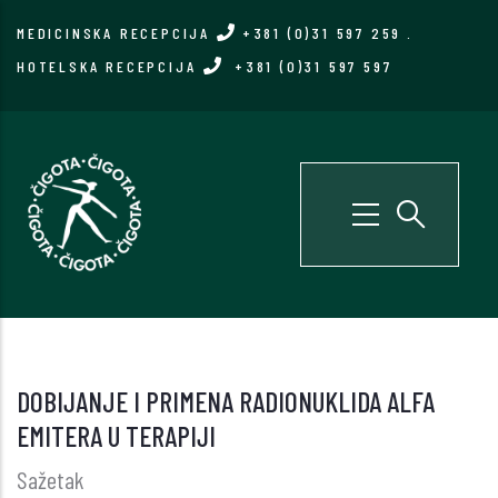
Skip
MEDICINSKA RECEPCIJA
+381 (0)31 597 259
.
to
HOTELSKA RECEPCIJA
+381 (0)31 597 597
main
content
DOBIJANJE I PRIMENA RADIONUKLIDA ALFA
EMITERA U TERAPIJI
Sažetak