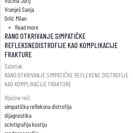
Vučina Jurij
Vranješ Sanja
Orlić Milan
Read more
about
RANO OTKRIVANJE SIMPATIČKE
DOBIJANJE
REFLEKSNEDISTROFIJE KAO KOMPLIKACIJE
I
FRAKTURE
PRIMENA
RADIONUKLIDA
Sažetak
ALFA
RANO OTKRIVANJE SIMPATIČKE REFLEKSNE DISTROFIJE
EMITERA
KAO KOMPLIKACIJE FRAKTURE
U
Ključne reči
TERAPIJI
simpatička refleksna distrofija
dijagnostika
scintigrafija kostiju