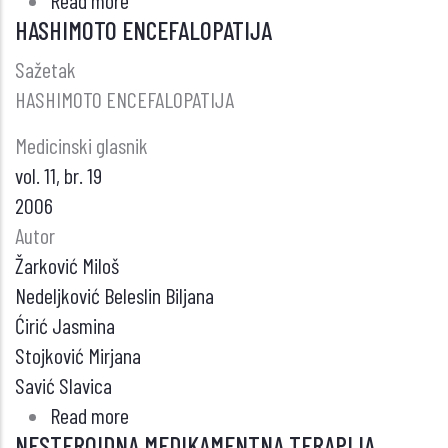
Read more
about
HASHIMOTO ENCEFALOPATIJA
LEČENJE
METASTATSKOG
Sažetak
KARCINOMA
HASHIMOTO ENCEFALOPATIJA
PROSTATE
Medicinski glasnik
vol. 11, br. 19
2006
Autor
Žarković Miloš
Nedeljković Beleslin Biljana
Ćirić Jasmina
Stojković Mirjana
Savić Slavica
Read more
about
NESTEROIDNA MEDIKAMENTNA TERAPIJA
HASHIMOTO