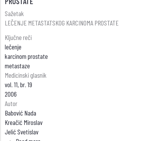
PROSTATE
OTKRIVANJE
SIMPATIČKE
Sažetak
REFLEKSNEDISTROFIJE
LEČENJE METASTATSKOG KARCINOMA PROSTATE
KAO
Ključne reči
KOMPLIKACIJE
lečenje
FRAKTURE
karcinom prostate
metastaze
Medicinski glasnik
vol. 11, br. 19
2006
Autor
Babović Nada
Kreačić Miroslav
Jelić Svetislav