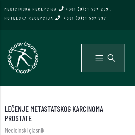
Skip
MEDICINSKA RECEPCIJA
+381 (0)31 597 259
.
to
HOTELSKA RECEPCIJA
+381 (0)31 597 597
main
content
LEČENJE METASTATSKOG KARCINOMA
PROSTATE
Medicinski glasnik