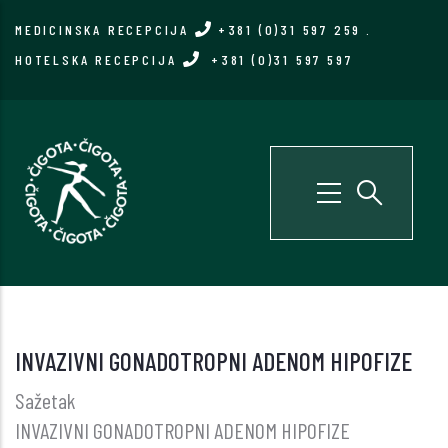
Skip
MEDICINSKA RECEPCIJA
+381 (0)31 597 259
.
to
HOTELSKA RECEPCIJA
+381 (0)31 597 597
main
content
INVAZIVNI GONADOTROPNI ADENOM HIPOFIZE
Sažetak
INVAZIVNI GONADOTROPNI ADENOM HIPOFIZE