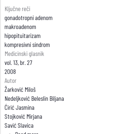
Ključne reči
gonadotropni adenom
makroadenom
hipopituitarizam
kompresivni sindrom
Medicinski glasnik
vol. 13, br. 27
2008
Autor
Žarković Miloš
Nedeljković Beleslin Biljana
Ćirić Jasmina
Stojković Mirjana
Savić Slavica