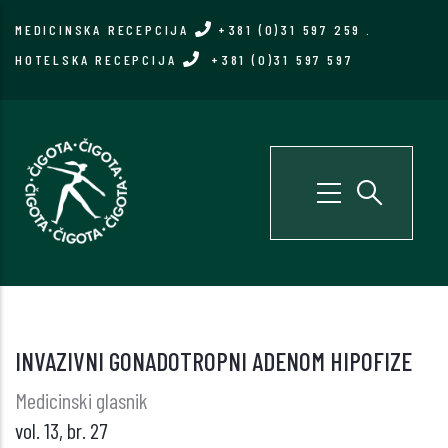
Skip
MEDICINSKA RECEPCIJA
+381 (0)31 597 259
.
to
HOTELSKA RECEPCIJA
+381 (0)31 597 597
main
content
INVAZIVNI GONADOTROPNI ADENOM HIPOFIZE
Medicinski glasnik
vol. 13, br. 27