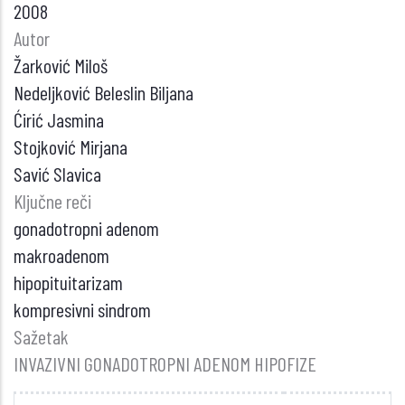
2008
Autor
Žarković Miloš
Nedeljković Beleslin Biljana
Ćirić Jasmina
Stojković Mirjana
Savić Slavica
Ključne reči
gonadotropni adenom
makroadenom
hipopituitarizam
kompresivni sindrom
Sažetak
INVAZIVNI GONADOTROPNI ADENOM HIPOFIZE