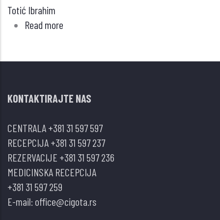
Totić Ibrahim
Read more
about
Neka
pitanja
u
vezi
KONTAKTIRAJTE NAS
sa
finansiranjem
CENTRALA
+381 31 597 597
zdravstvene
RECEPCIJA
+381 31 597 237
zaštite
REZERVACIJE
+381 31 597 236
u
MEDICINSKA RECEPCIJA
zemljama-
+381 31 597 259
članicama
E-mail:
office@cigota.rs
Evropske
unije