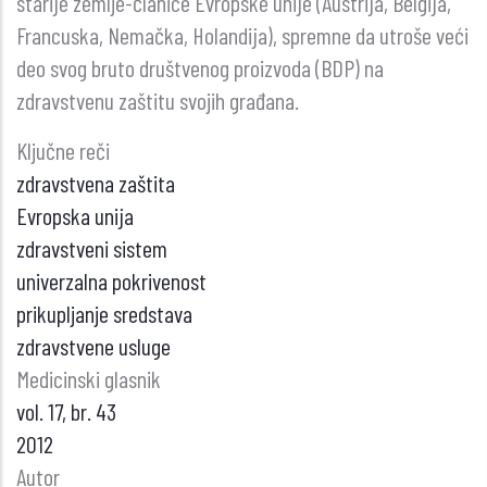
starije zemlje-članice Evropske unije (Austrija, Belgija,
Francuska, Nemačka, Holandija), spremne da utroše veći
deo svog bruto društvenog proizvoda (BDP) na
zdravstvenu zaštitu svojih građana.
Ključne reči
zdravstvena zaštita
Evropska unija
zdravstveni sistem
univerzalna pokrivenost
prikupljanje sredstava
zdravstvene usluge
Medicinski glasnik
vol. 17, br. 43
2012
Autor