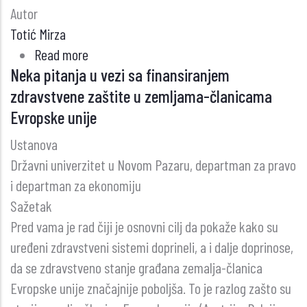
Autor
Totić Mirza
Read more
about
Neka pitanja u vezi sa finansiranjem
OSVRT
zdravstvene zaštite u zemljama-članicama
NA
Evropske unije
ZDRAVSTVENE
SISTEME
Ustanova
NEKOLIKO
Državni univerzitet u Novom Pazaru, departman za pravo
DRŽAVA
i departman za ekonomiju
ČLANICA
Sažetak
EVROPSKE
Pred vama je rad čiji je osnovni cilj da pokaže kako su
UNIJE
uređeni zdravstveni sistemi doprineli, a i dalje doprinose,
(EU)
da se zdravstveno stanje građana zemalja-članica
Evropske unije značajnije poboljša. To je razlog zašto su