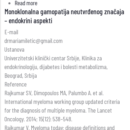
Read more
about
Monoklonalna gamopatija neutvrđenog značaja
Faktori
– endokrini aspekti
koji
utiču
E-mail
na
drmariamiletic@gmail.com
izbor
Ustanova
lekara
Univerzitetski klinički centar Srbije, Klinika za
opšte
endokrinologiju, dijabetes i bolesti metabolizma,
medicine
Beograd, Srbija
među
Reference
radno
Rajkumar SV, Dimopoulos MA, Palumbo A. et al.
aktivnom
International myeloma working group updated criteria
populacijom
for the diagnosis of multiple myeloma. The Lancet
u
Oncology. 2014; 15(12): 538–548.
Srbiji
Rajkumar V. Myeloma today: disease definitions and