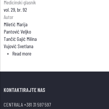
Medicinski glasnik
vol. 29, br. 92
Autor
Miletić Marija
Pantović Veljko
Tančić Gajić Milina
Vujović Svetlana
Read more
about
Monoklonalna
gamopatija
neutvrđenog
značaja
KONTAKTIRAJTE NAS
–
endokrini
CENTRALA
+381 31 597 597
aspekti