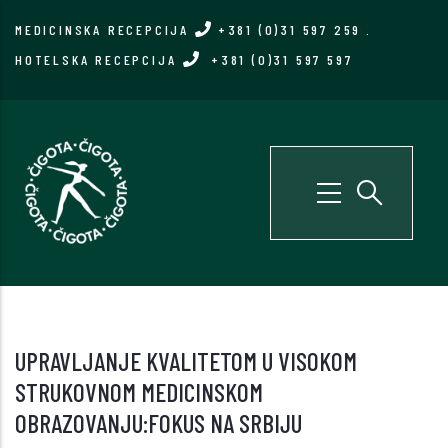
Skip
MEDICINSKA RECEPCIJA
+381 (0)31 597 259
.
to
HOTELSKA RECEPCIJA
+381 (0)31 597 597
main
content
UPRAVLJANJE KVALITETOM U VISOKOM
STRUKOVNOM MEDICINSKOM
OBRAZOVANJU:FOKUS NA SRBIJU