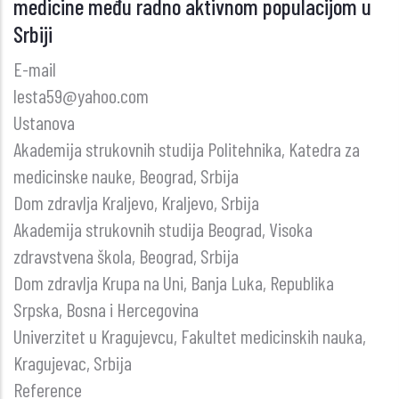
medicine među radno aktivnom populacijom u
KVALITETOM
Srbiji
U
VISOKOM
E-mail
STRUKOVNOM
lesta59@yahoo.com
MEDICINSKOM
Ustanova
OBRAZOVANJU:FOKUS
Akademija strukovnih studija Politehnika, Katedra za
NA
medicinske nauke, Beograd, Srbija
SRBIJU
Dom zdravlja Kraljevo, Kraljevo, Srbija
Akademija strukovnih studija Beograd, Visoka
zdravstvena škola, Beograd, Srbija
Dom zdravlja Krupa na Uni, Banja Luka, Republika
Srpska, Bosna i Hercegovina
Univerzitet u Kragujevcu, Fakultet medicinskih nauka,
Kragujevac, Srbija
Reference