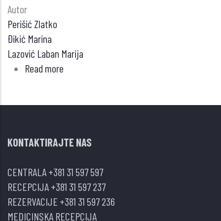
Autor
Perišić Zlatko
Đikić Marina
Lazović Laban Marija
Read more
about
Upotreba
mobilnog
telefona
u
KONTAKTIRAJTE NAS
vožnji?
CENTRALA
+381 31 597 597
RECEPCIJA
+381 31 597 237
REZERVACIJE
+381 31 597 236
MEDICINSKA RECEPCIJA