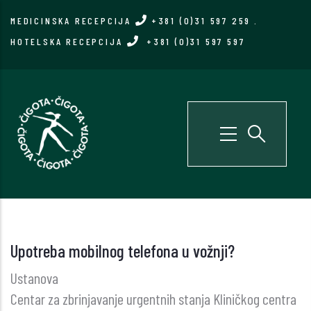
Skip
MEDICINSKA RECEPCIJA
+381 (0)31 597 259
.
to
HOTELSKA RECEPCIJA
+381 (0)31 597 597
main
content
Upotreba mobilnog telefona u vožnji?
Ustanova
Centar za zbrinjavanje urgentnih stanja Kliničkog centra