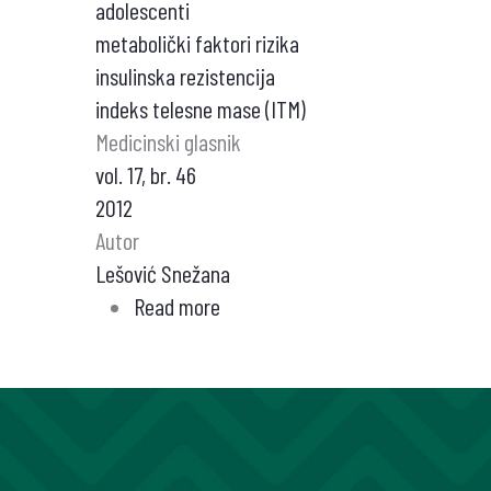
adolescenti
metabolički faktori rizika
insulinska rezistencija
indeks telesne mase (ITM)
Medicinski glasnik
vol. 17, br. 46
2012
Autor
Lešović Snežana
Read more
about
KLINIČKI
I
LABORATORIJSKI
NALAZI
KOD