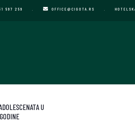
31 597 259
.
OFFICE@CIGOTA.RS
.
HOTELSK
 ADOLESCENATA U
 GODINE