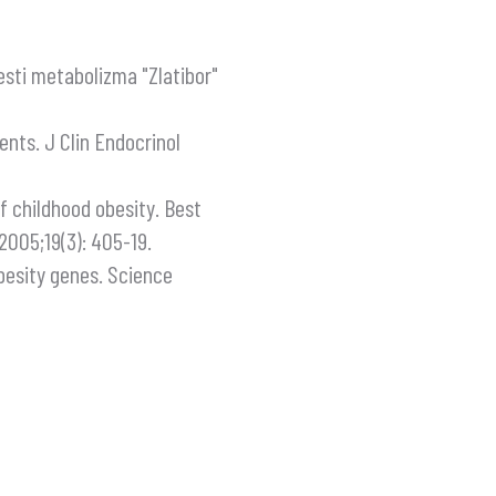
lesti metabolizma "Zlatibor"
ents. J Clin Endocrinol
f childhood obesity. Best
2005;19(3): 405-19.
besity genes. Science