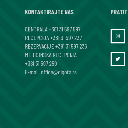
ADOLESCENATA
KONTAKTIRAJTE NAS
U
PRATIT
PROGRAMU
CENTRALA
+381 31 597 597
„ČIGOTICA”
RECEPCIJA
+381 31 597 237
OD
REZERVACIJE
+381 31 597 236
2008.
MEDICINSKA RECEPCIJA
DO
+381 31 597 259
2012.
E-mail:
office@cigota.rs
GODINE