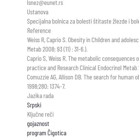
lsnez@eunet.rs
Ustanova
Specijalna bolnica za bolesti štitaste žlezde i bo
Reference
Weiss R, Caprio S. Obesity in Children and adolesc
Metab 2008; 93 (11) : 31-6.).
Caprio S, Weiss R. The metabolic consequences o
practice and Research Clinical Endocrinol Metab 
Comuzzie AG, Allison DB. The search for human o
1998;280: 1374-7.
Jazika rada
Srpski
Ključne reči
gojaznost
program Čigotica