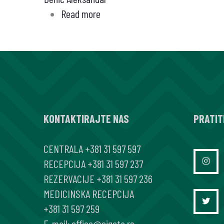
Read more
about
SLIČNOSTI
I
RAZLIKE
KARDIOVASKULARNIH
KOMPLIKACIJA
COVID-
KONTAKTIRAJTE NAS
19
PRATIT
INFEKCIJE
CENTRALA
+381 31 597 597
I
RECEPCIJA
+381 31 597 237
COVID-
REZERVACIJE
+381 31 597 236
19
MEDICINSKA RECEPCIJA
VAKCINACIJE
+381 31 597 259
E-mail:
office@cigota.rs