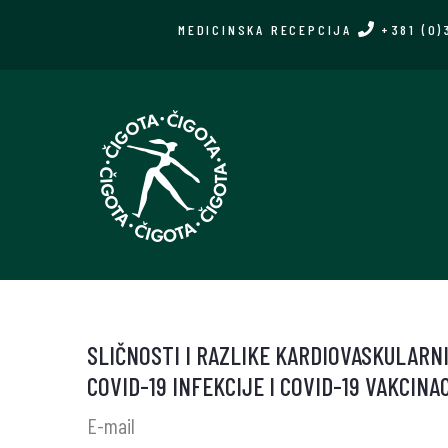
Skip
MEDICINSKA RECEPCIJA
+381 (0)
to
main
content
SLIČNOSTI I RAZLIKE KARDIOVASKULARN
COVID-19 INFEKCIJE I COVID-19 VAKCINA
E-mail