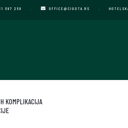
31 597 259
.
OFFICE@CIGOTA.RS
.
HOTELSK
IH KOMPLIKACIJA
CIJE