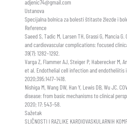
adjenic74@gmail.com
Ustanova
Specijalna bolnica za bolesti štitaste žlezde i bo
Reference
Saeed S, Tadic M, Larsen TH, Grassi G, Mancia G.
and cardiovascular complications: focused clinica
39(7): 1282–1292.
Varga Z, Flammer AJ, Steiger P, Haberecker M, A
et al. Endothelial cell infection and endotheliitis
2020;395:1417–1418.
Nishiga M, Wang DW, Han Y, Lewis DB, Wu JC. COV
disease: from basic mechanisms to clinical persp
2020; 17: 543–58.
Sažetak
SLIČNOSTI I RAZLIKE KARDIOVASKULARNIH KOMP