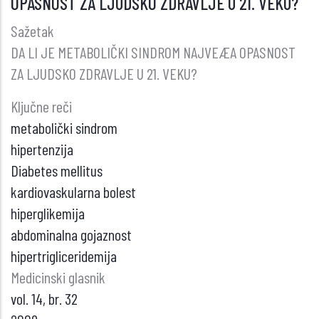
OPASNOST ZA LJUDSKO ZDRAVLJE U 21. VEKU?
POLIFENOLA
NA
Sažetak
RAZVOJ
DA LI JE METABOLIČKI SINDROM NAJVEÆA OPASNOST
ATEROSKLEROZE
ZA LJUDSKO ZDRAVLJE U 21. VEKU?
Ključne reči
metabolički sindrom
hipertenzija
Diabetes mellitus
kardiovaskularna bolest
hiperglikemija
abdominalna gojaznost
hipertrigliceridemija
Medicinski glasnik
vol. 14, br. 32