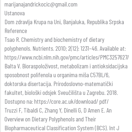
marijanajandrickocic@gmail.com
Ustanova
Dom zdravlja Krupa na Uni, Banjaluka, Republika Srpska
Reference
Tsao R. Chemistry and biochemistry of dietary
polyphenols. Nutrients. 2010; 2(12): 1231–46. Available at:
https://www.ncbi.nlm.nih.gov/pmc/articles/PMC3257627/
Balta V. Bioraspoloživost, metabolizam i antioksidacijska
sposobnost polifenola u organima miša C57BL/6,
doktorska disertacija. Prirodoslovno-matematički
fakultet, biološki odsjek Sveučilišta u Zagrebu. 2018.
Dostupno na: https://core.ac.uk/download/ pdf/
Truzzi F, Tibaldi C, Zhang Y, Dinelli G, D Amen E. An
Overview on Dietary Polyphenols and Their
Biopharmaceutical Classification System (BCS). Int J