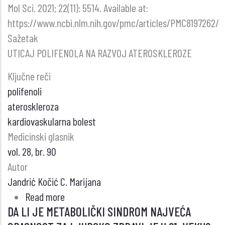
Mol Sci. 2021; 22(11): 5514. Available at:
https://www.ncbi.nlm.nih.gov/pmc/articles/PMC8197262/
Sažetak
UTICAJ POLIFENOLA NA RAZVOJ ATEROSKLEROZE
Ključne reči
polifenoli
ateroskleroza
kardiovaskularna bolest
Medicinski glasnik
vol. 28, br. 90
Autor
Jandrić Kočić C. Marijana
Read more
about
DA LI JE METABOLIČKI SINDROM NAJVEĆA
UTICAJ