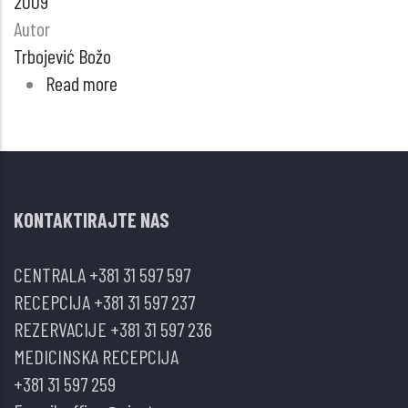
2009
Autor
Trbojević Božo
Read more
about
DA
LI
JE
METABOLIČKI
KONTAKTIRAJTE NAS
SINDROM
NAJVEĆA
CENTRALA
+381 31 597 597
OPASNOST
RECEPCIJA
+381 31 597 237
ZA
REZERVACIJE
+381 31 597 236
LJUDSKO
MEDICINSKA RECEPCIJA
ZDRAVLJE
+381 31 597 259
U