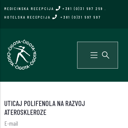
Skip
MEDICINSKA RECEPCIJA
+381 (0)31 597 259
.
to
HOTELSKA RECEPCIJA
+381 (0)31 597 597
main
content
UTICAJ POLIFENOLA NA RAZVOJ
ATEROSKLEROZE
E-mail