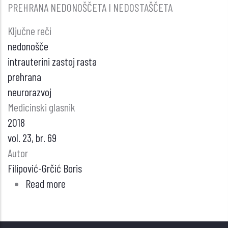
PREHRANA NEDONOŠČETA I NEDOSTAŠČETA
Ključne reči
nedonošče
intrauterini zastoj rasta
prehrana
neurorazvoj
Medicinski glasnik
2018
vol. 23, br. 69
Autor
Filipović-Grčić Boris
Read more
about
PREHRANA
NEDONOŠČETA