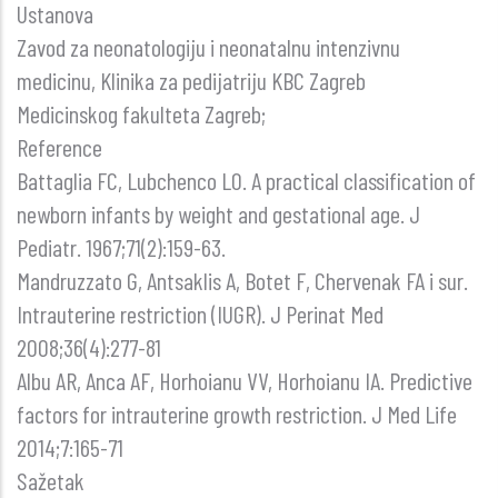
Ustanova
Zavod za neonatologiju i neonatalnu intenzivnu
medicinu, Klinika za pedijatriju KBC Zagreb
Medicinskog fakulteta Zagreb;
Reference
Battaglia FC, Lubchenco LO. A practical classification of
newborn infants by weight and gestational age. J
Pediatr. 1967;71(2):159-63.
Mandruzzato G, Antsaklis A, Botet F, Chervenak FA i sur.
Intrauterine restriction (IUGR). J Perinat Med
2008;36(4):277-81
Albu AR, Anca AF, Horhoianu VV, Horhoianu IA. Predictive
factors for intrauterine growth restriction. J Med Life
2014;7:165-71
Sažetak