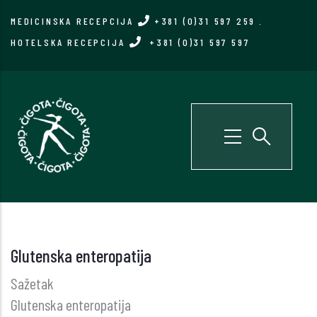
Skip
MEDICINSKA RECEPCIJA
+381 (0)31 597 259
.
to
HOTELSKA RECEPCIJA
+381 (0)31 597 597
main
content
Glutenska enteropatija
Sažetak
Glutenska enteropatija