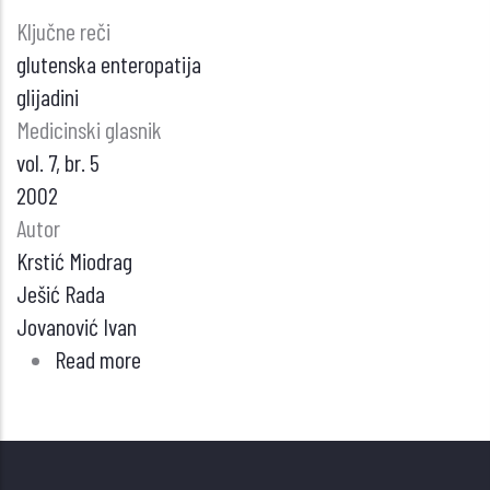
Ključne reči
glutenska enteropatija
glijadini
Medicinski glasnik
vol. 7, br. 5
2002
Autor
Krstić Miodrag
Ješić Rada
Jovanović Ivan
Read more
about
Glutenska
enteropatija