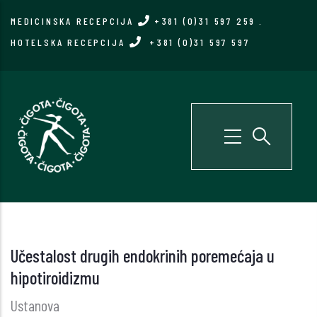
Skip
MEDICINSKA RECEPCIJA
+381 (0)31 597 259
.
to
HOTELSKA RECEPCIJA
+381 (0)31 597 597
main
content
Učestalost drugih endokrinih poremećaja u
hipotiroidizmu
Ustanova