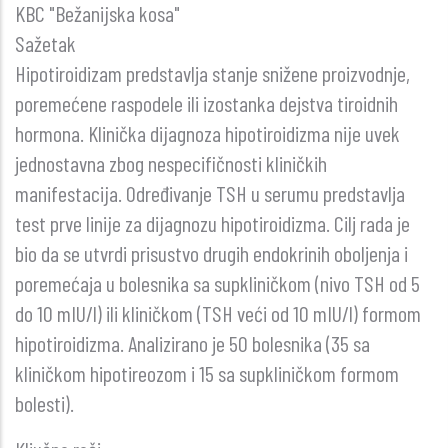
KBC "Bežanijska kosa"
Sažetak
Hipotiroidizam predstavlja stanje snižene proizvodnje,
poremećene raspodele ili izostanka dejstva tiroidnih
hormona. Klinička dijagnoza hipotiroidizma nije uvek
jednostavna zbog nespecifičnosti kliničkih
manifestacija. Određivanje TSH u serumu predstavlja
test prve linije za dijagnozu hipotiroidizma. Cilj rada je
bio da se utvrdi prisustvo drugih endokrinih oboljenja i
poremećaja u bolesnika sa supkliničkom (nivo TSH od 5
do 10 mIU/l) ili kliničkom (TSH veći od 10 mIU/l) formom
hipotiroidizma. Analizirano je 50 bolesnika (35 sa
kliničkom hipotireozom i 15 sa supkliničkom formom
bolesti).