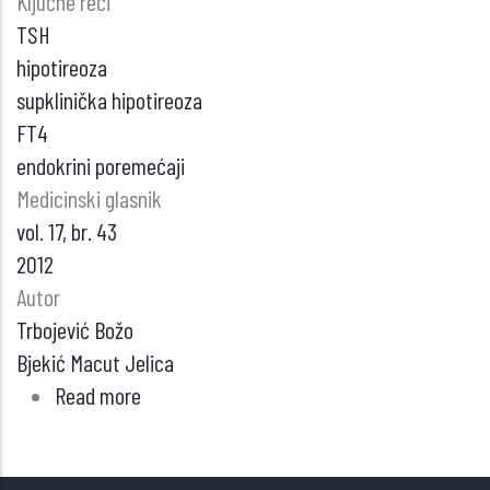
Ključne reči
TSH
hipotireoza
supklinička hipotireoza
FT4
endokrini poremećaji
Medicinski glasnik
vol. 17, br. 43
2012
Autor
Trbojević Božo
Bjekić Macut Jelica
Read more
about
Učestalost
drugih