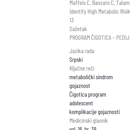
Maffeis C, Banzato C, Talami
Identify High Metabolic Risi
13
Sažetak
PROGRAM ČIGOTICA – PEDIJ
Jazika rada
Srpski
Ključne reči
metabolički sindrom
gojaznost
Čigotica program
adolescent
komplikacije gojaznosti
Medicinski glasnik
vol. 16, br. 39