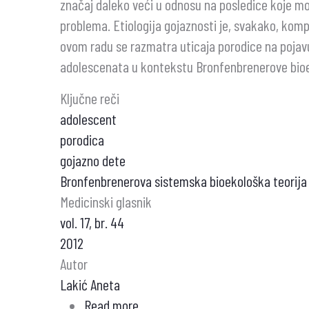
značaj daleko veći u odnosu na posledice koje m
problema. Etiologija gojaznosti je, svakako, komp
ovom radu se razmatra uticaja porodice na pojavu
adolescenata u kontekstu Bronfenbrenerove bioe
Ključne reči
adolescent
porodica
gojazno dete
Bronfenbrenerova sistemska bioekološka teorija
Medicinski glasnik
vol. 17, br. 44
2012
Autor
Lakić Aneta
Read more
about