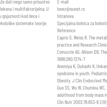
ože dati nego samo prisustvo
E-mail
leksna i multifaktorijelna. U
lsnez@eunet.rs
 gojaznosti kod dece i
Ustanova
kološke sistemske teorije.
Specijalna bolnica za bolesti
Reference
Caprio S, Weiss R. The meta
practice and Research Clinic
Comuzzie AG, Allison DB. Th
1998;280:1374-7
Anemiya K, Duhashi K, Unkam 
syndrome in youth. Pediatri
Obesity. J Clin Endocrinol 
Guo SS, Wu W, Chumlea WC, R
adulthood from body mass in
Clin Nutr 2002;76:653-8.) (9