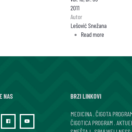
2011
Autor
Lešović Snežana
Read more
about
PROGRAM
ČIGOTICA
–
PEDIJATRIJ
ISKUSTVA
E NAS
BRZI LINKOVI
MEDICINA
.
ČIGOTA PROGRA
ČIGOTICA PROGRAM
.
AKTUE
SMEŠTAJ
.
SPA&WELLNESS