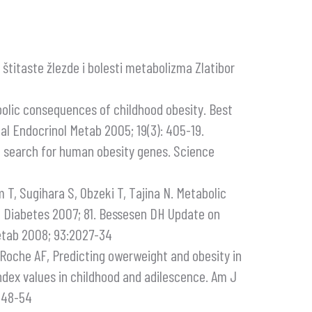
 štitaste žlezde i bolesti metabolizma Zlatibor
bolic consequences of childhood obesity. Best
al Endocrinol Metab 2005; 19(3): 405-19.
e search for human obesity genes. Science
T, Sugihara S, Obzeki T, Tajina N. Metabolic
c Diabetes 2007; 81. Bessesen DH Update on
Metab 2008; 93:2027-34
oche AF, Predicting owerweight and obesity in
dex values in childhood and adilescence. Am J
) 48-54