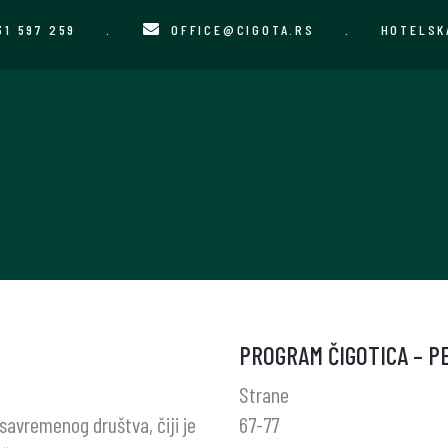
31 597 259
.
OFFICE@CIGOTA.RS
.
HOTELSK
PROGRAM ČIGOTICA – P
Strane
savremenog društva, čiji je
67-77