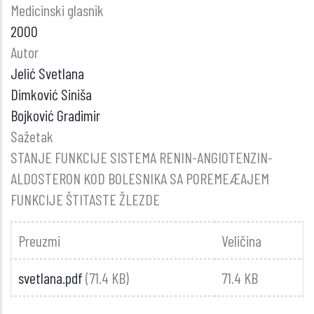
Medicinski glasnik
2000
Autor
Jelić Svetlana
Dimković Siniša
Bojković Gradimir
Sažetak
STANJE FUNKCIJE SISTEMA RENIN-ANGIOTENZIN-
ALDOSTERON KOD BOLESNIKA SA POREMEÆAJEM
FUNKCIJE ŠTITASTE ŽLEZDE
Preuzmi
Veličina
svetlana.pdf
(71.4 KB)
71.4 KB