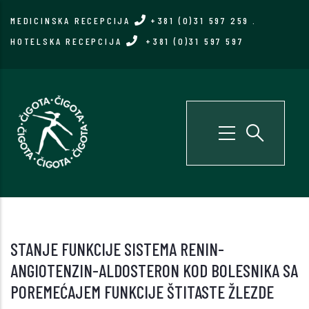
Skip
MEDICINSKA RECEPCIJA
+381 (0)31 597 259
.
to
HOTELSKA RECEPCIJA
+381 (0)31 597 597
main
content
STANJE FUNKCIJE SISTEMA RENIN-
ANGIOTENZIN-ALDOSTERON KOD BOLESNIKA SA
POREMEĆAJEM FUNKCIJE ŠTITASTE ŽLEZDE