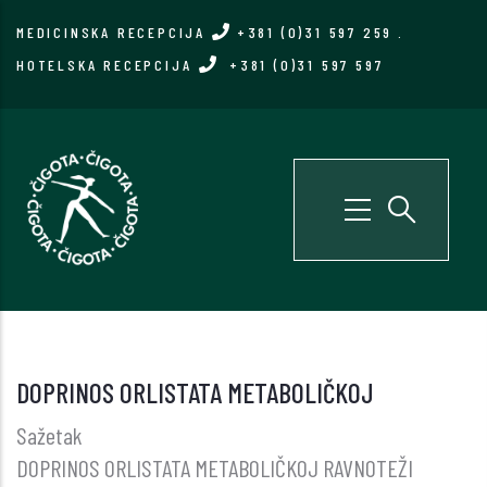
Skip
MEDICINSKA RECEPCIJA
+381 (0)31 597 259
.
to
HOTELSKA RECEPCIJA
+381 (0)31 597 597
main
content
DOPRINOS ORLISTATA METABOLIČKOJ
Sažetak
DOPRINOS ORLISTATA METABOLIČKOJ RAVNOTEŽI