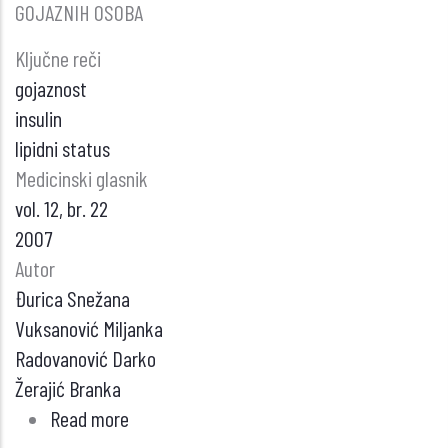
GOJAZNIH OSOBA
Ključne reči
gojaznost
insulin
lipidni status
Medicinski glasnik
vol. 12, br. 22
2007
Autor
Đurica Snežana
Vuksanović Miljanka
Radovanović Darko
Žerajić Branka
Read more
about