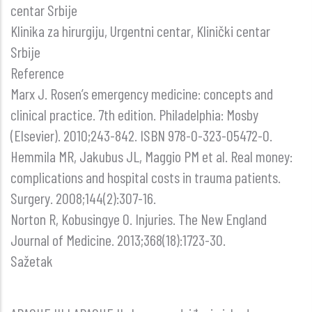
I
centar Srbije
TEŠKO
Klinika za hirurgiju, Urgentni centar, Klinički centar
POVREĐENIH
Srbije
PACIJENATA
Reference
Marx J. Rosen’s emergency medicine: concepts and
clinical practice. 7th edition. Philadelphia: Mosby
(Elsevier). 2010;243-842. ISBN 978-0-323-05472-0.
Hemmila MR, Jakubus JL, Maggio PM et al. Real money:
complications and hospital costs in trauma patients.
Surgery. 2008;144(2):307-16.
Norton R, Kobusingye O. Injuries. The New England
Journal of Medicine. 2013;368(18):1723-30.
Sažetak