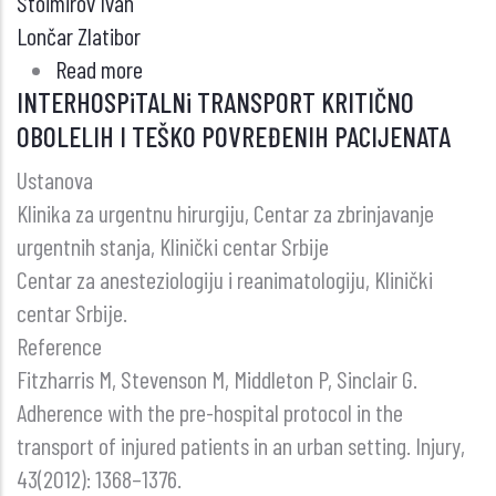
Stoimirov Ivan
Lončar Zlatibor
Read more
about
INTERHOSPiTALNi TRANSPORT KRITIČNO
DIJAGNOSTIČKA
OBOLELIH I TEŠKO POVREĐENIH PACIJENATA
LAPAROSKOPIJA
U
Ustanova
TRAUMA
Klinika za urgentnu hirurgiju, Centar za zbrinjavanje
urgentnih stanja, Klinički centar Srbije
Centar za anesteziologiju i reanimatologiju, Klinički
centar Srbije.
Reference
Fitzharris M, Stevenson M, Middleton P, Sinclair G.
Adherence with the pre-hospital protocol in the
transport of injured patients in an urban setting. Injury,
43(2012): 1368–1376.