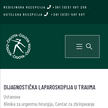
Skip
MEDICINSKA RECEPCIJA
+381 (0)31 597 259
.
to
HOTELSKA RECEPCIJA
+381 (0)31 597 597
main
content
DIJAGNOSTIČKA LAPAROSKOPIJA U TRAUMA
Ustanova
Klinika za urgentnu hirurgiju, Centar za zbrinjavanje