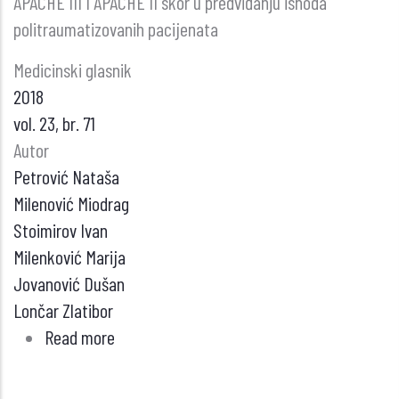
APACHE III I APACHE II skor u predviđanju ishoda
politraumatizovanih pacijenata
Medicinski glasnik
2018
vol. 23, br. 71
Autor
Petrović Nataša
Milenović Miodrag
Stoimirov Ivan
Milenković Marija
Jovanović Dušan
Lončar Zlatibor
Read more
about
APACHE
III