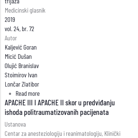
trijaža
Medicinski glasnik
2019
vol. 24, br. 72
Autor
Kaljević Goran
Micić Dušan
Olujić Branislav
Stoimirov Ivan
Lončar Zlatibor
Read more
about
APACHE III I APACHE II skor u predviđanju
INTERHOSPiTALNi
ishoda politraumatizovanih pacijenata
TRANSPORT
KRITIČNO
Ustanova
OBOLELIH
Centar za anesteziologiju i reanimatologiju, Klinički