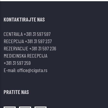
I
APACHE
KONTAKTIRAJTE NAS
II
skor
CENTRALA
+381 31 597 597
u
RECEPCIJA
+381 31 597 237
predviđanju
REZERVACIJE
+381 31 597 236
ishoda
MEDICINSKA RECEPCIJA
politraumatizovanih
+381 31 597 259
pacijenata
E-mail:
office@cigota.rs
PRATITE NAS