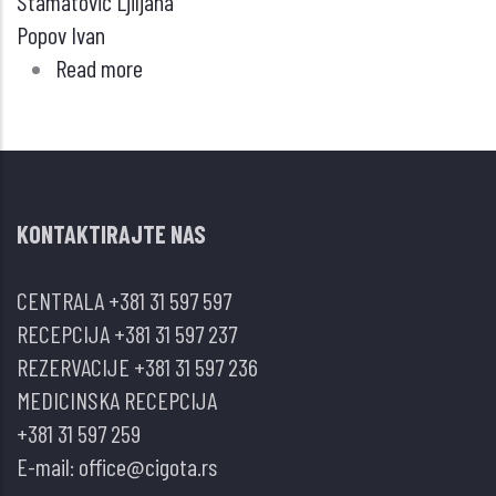
Stamatović Ljiljana
Popov Ivan
Read more
about
METASTATSKI
TUMORI
NEPOZNATOG
POREKLA:
KONTAKTIRAJTE NAS
DIJAGNOSTIČKO
TERAPIJSKE
CENTRALA
+381 31 597 597
DILEME
RECEPCIJA
+381 31 597 237
REZERVACIJE
+381 31 597 236
MEDICINSKA RECEPCIJA
+381 31 597 259
E-mail:
office@cigota.rs