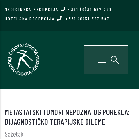
Skip
MEDICINSKA RECEPCIJA
+381 (0)31 597 259
.
to
HOTELSKA RECEPCIJA
+381 (0)31 597 597
main
content
METASTATSKI TUMORI NEPOZNATOG POREKLA:
DIJAGNOSTIČKO TERAPIJSKE DILEME
Sažetak