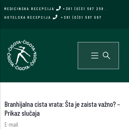
Skip
MEDICINSKA RECEPCIJA
+381 (0)31 597 259
.
to
HOTELSKA RECEPCIJA
+381 (0)31 597 597
main
content
Branhijalna cista vrata: Šta je zaista važno? –
Prikaz slučaja
E-mail