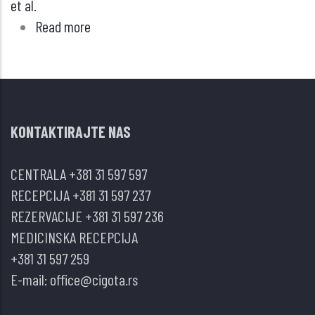
et al.
Read more
about
Karcinom
džinovskih
bazalnih
ćelija
KONTAKTIRAJTE NAS
–
lezija
CENTRALA
+381 31 597 597
slična
RECEPCIJA
+381 31 597 237
pečurkama
REZERVACIJE
+381 31 597 236
na
MEDICINSKA RECEPCIJA
desnom
+381 31 597 259
rebarnom
E-mail:
office@cigota.rs
luku