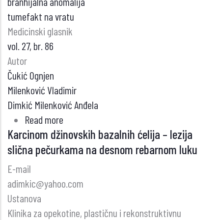
branhijalna anomalija
tumefakt na vratu
Medicinski glasnik
vol. 27, br. 86
Autor
Čukić Ognjen
Milenković Vladimir
Dimkić Milenković Anđela
Read more
about
Karcinom džinovskih bazalnih ćelija – lezija
Branhijalna
slična pečurkama na desnom rebarnom luku
cista
vrata:
E-mail
Šta
adimkic@yahoo.com
je
Ustanova
zaista
Klinika za opekotine, plastičnu i rekonstruktivnu