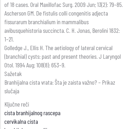
of 18 cases. Oral Maxillofac Surg. 2009 Jun; 13(2): 79–85.
Ascherson GM. De fistulis colli congenitis adjecta
fissurarum branchialium in mammalibus
avibusquehistoria succincta. C. H. Jonas, Berolini 1832:
1–21.
Golledge J., Ellis H. The aetiology of lateral cervical
(branchial) cysts: past and present theories. J Laryngol
Otol. 1994 Aug; 108(8): 653–9.
Sažetak
Branhijalna cista vrata: Šta je zaista važno? – Prikaz
slučaja
Ključne reči
cista branhijalnog rascepa
cervikalna cista