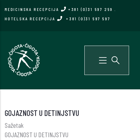
Skip
MEDICINSKA RECEPCIJA
+381 (0)31 597 259
.
to
HOTELSKA RECEPCIJA
+381 (0)31 597 597
main
content
GOJAZNOST U DETINJSTVU
Sažetak
GOJAZNOST U DETINJSTVU