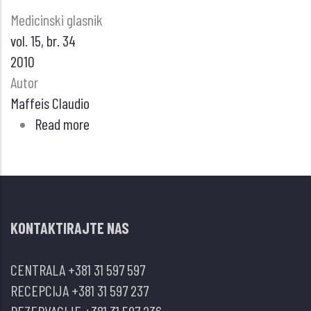
Medicinski glasnik
vol. 15, br. 34
2010
Autor
Maffeis Claudio
Read more
about
GOJAZNOST
U
DETINJSTVU
KONTAKTIRAJTE NAS
CENTRALA
+381 31 597 597
RECEPCIJA
+381 31 597 237