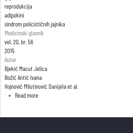
reprodukcija
adipokini
sindrom policističnih jajnika
Medicinski glasnik
vol. 20, br. 56
2015
Autor
Bjekić Macut Jelica
Božić Antić Ivana
Vojnović Milutinović Danijela et al.
Read more
about
GOJAZNOST
I
REPRODUKTIVNA
FUNKCIJA