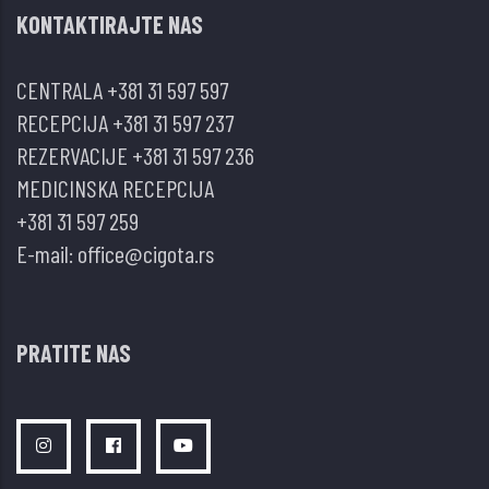
KONTAKTIRAJTE NAS
ŽENE
–
CENTRALA
+381 31 597 597
MEHANIZMI
RECEPCIJA
+381 31 597 237
NASTANKA
REZERVACIJE
+381 31 597 236
I
MEDICINSKA RECEPCIJA
TERAPIJSKE
+381 31 597 259
IMPLIKACIJE
E-mail:
office@cigota.rs
PRATITE NAS