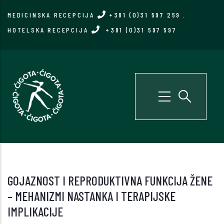
Skip
MEDICINSKA RECEPCIJA
+381 (0)31 597 259
.
to
HOTELSKA RECEPCIJA
+381 (0)31 597 597
main
content
GOJAZNOST I REPRODUKTIVNA FUNKCIJA ŽENE
– MEHANIZMI NASTANKA I TERAPIJSKE
IMPLIKACIJE