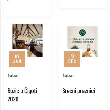
07
31
JAN
DEC
Turizam
Turizam
Božić u Čigoti
Srećni praznici
2026.