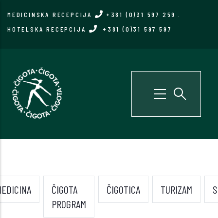
Skip
MEDICINSKA RECEPCIJA
+381 (0)31 597 259
.
to
HOTELSKA RECEPCIJA
+381 (0)31 597 597
main
content
EDICINA
ČIGOTA
ČIGOTICA
TURIZAM
S
PROGRAM