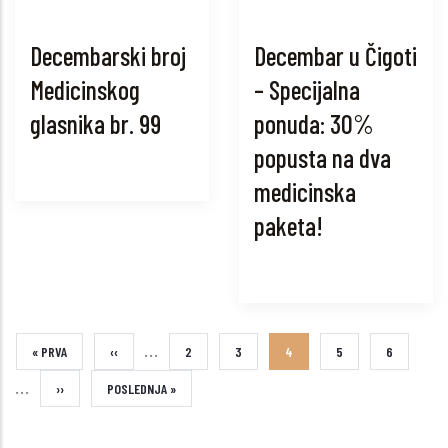
Decembarski broj
Decembar u Čigoti
Medicinskog
– Specijalna
glasnika br. 99
ponuda: 30%
popusta na dva
medicinska
paketa!
…
FIRST
« PRVA
PREVIOUS
‹‹
STRANA
2
STRANA
3
CURRENT
4
STRANA
5
STRANA
6
…
PAGE
PAGE
PAGE
NEXT
››
LAST
POSLEDNJA »
PAGE
PAGE