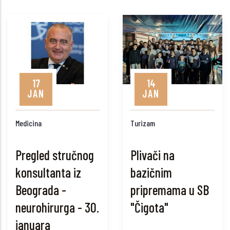
17
14
JAN
JAN
Medicina
Turizam
Pregled stručnog
Plivači na
konsultanta iz
bazičnim
Beograda -
pripremama u SB
neurohirurga - 30.
"Čigota"
januara