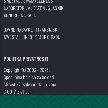
SMEŠTAJ
.
SPA&WELLNESS
LABORATORIJA
.
BAZEN
.
GLASNIK
KONGRESNA SALA
JAVNE NABAVKE
.
FINANSIJSKI
IZVEŠTAJ
.
INFORMATOR O RADU
POLITIKA PRIVATNOSTI
Copyright © 2003 - 2026.
Specijalna bolnica za bolesti
štitaste žlezde i metabolizma
ČIGOTA Zlatibor