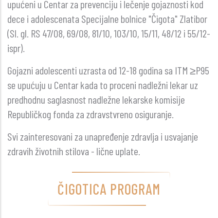
upućeni u Centar za prevenciju i lečenje gojaznosti kod
dece i adolescenata Specijalne bolnice "Čigota" Zlatibor
(Sl. gl. RS 47/08, 69/08, 81/10, 103/10, 15/11, 48/12 i 55/12-
ispr).
Gojazni adolescenti uzrasta od 12-18 godina sa ITM ≥P95
se upućuju u Centar kada to proceni nadležni lekar uz
predhodnu saglasnost nadležne lekarske komisije
Republičkog fonda za zdravstvreno osiguranje.
Svi zainteresovani za unapređenje zdravlja i usvajanje
zdravih životnih stilova - lične uplate.
ČIGOTICA PROGRAM