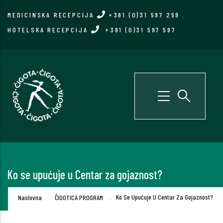
Skip
MEDICINSKA RECEPCIJA
+381 (0)31 597 259
.
to
HOTELSKA RECEPCIJA
+381 (0)31 597 597
main
content
Ko se upućuje u Centar za gojaznost?
Breadcrumb
.
.
Ko Se Upućuje U Centar Za Gojaznost?
Naslovna
ČIGOTICA PROGRAM