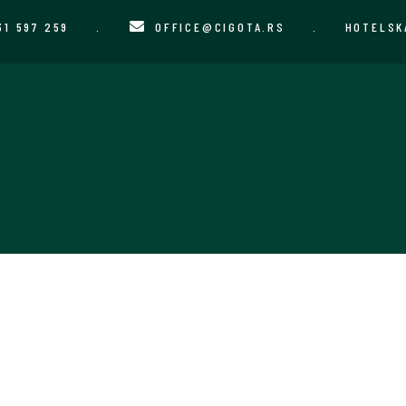
31 597 259
.
OFFICE@CIGOTA.RS
.
HOTELSK