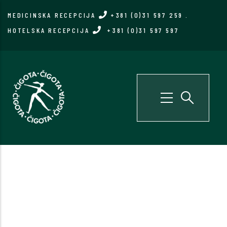
Skip
MEDICINSKA RECEPCIJA
+381 (0)31 597 259
.
to
HOTELSKA RECEPCIJA
+381 (0)31 597 597
main
content