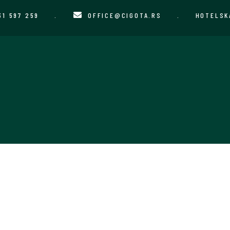
31 597 259
.
OFFICE@CIGOTA.RS
.
HOTELSK