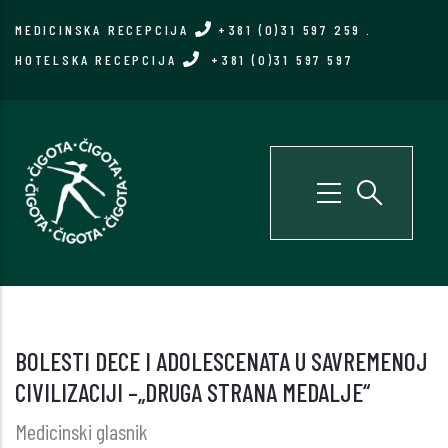
Skip
MEDICINSKA RECEPCIJA
+381 (0)31 597 259
.
to
HOTELSKA RECEPCIJA
+381 (0)31 597 597
main
content
BOLESTI DECE I ADOLESCENATA U SAVREMENOJ
CIVILIZACIJI –„DRUGA STRANA MEDALJE“
Medicinski glasnik