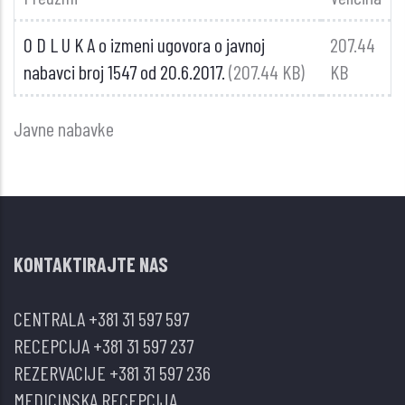
O D L U K A o izmeni ugovora o javnoj
207.44
nabavci broj 1547 od 20.6.2017.
(207.44 KB)
KB
Javne nabavke
KONTAKTIRAJTE NAS
CENTRALA
+381 31 597 597
RECEPCIJA
+381 31 597 237
REZERVACIJE
+381 31 597 236
MEDICINSKA RECEPCIJA