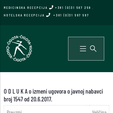
Skip
MEDICINSKA RECEPCIJA
+381 (0)31 597 259
.
to
HOTELSKA RECEPCIJA
+381 (0)31 597 597
main
content
O D L U K A o izmeni ugovora o javnoj nabavci
broj 1547 od 20.6.2017.
Preuzmi
Veličina