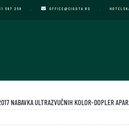
31 597 259
.
OFFICE@CIGOTA.RS
.
HOTELSK
017 NABAVKA ULTRAZVUČNIH KOLOR-DOPLER APAR