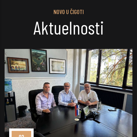
NOVO U ČIGOTI
Aktuelnosti
Me
P
- 
02