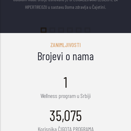
HIPERTIREOZU u sastavu Doma zdravlja u Čajetini.
ZANIMLJIVOSTI
Brojevi o nama
1
Wellness program u Srbiji
45,522
Korisnika ČIGOTA PROGRAMA