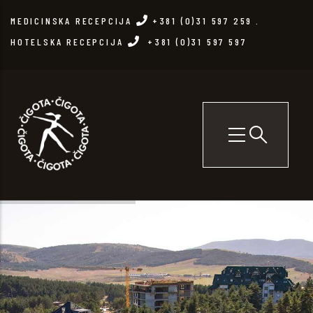
Skip
MEDICINSKA RECEPCIJA
+381 (0)31 597 259
.
to
HOTELSKA RECEPCIJA
+381 (0)31 597 597
main
content