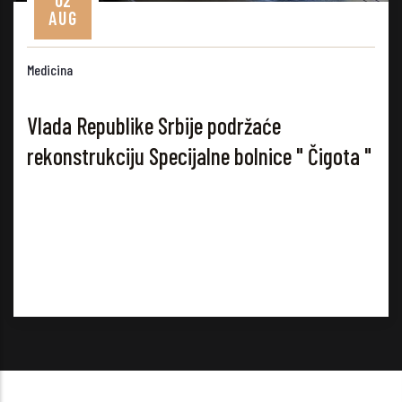
AUG
dicina
ada Republike Srbije podržaće
konstrukciju Specijalne bolnice " Čigota "