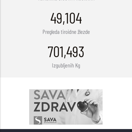
63,731
Pregleda tiroidne žlezde
910,448
Izgubljenih Kg